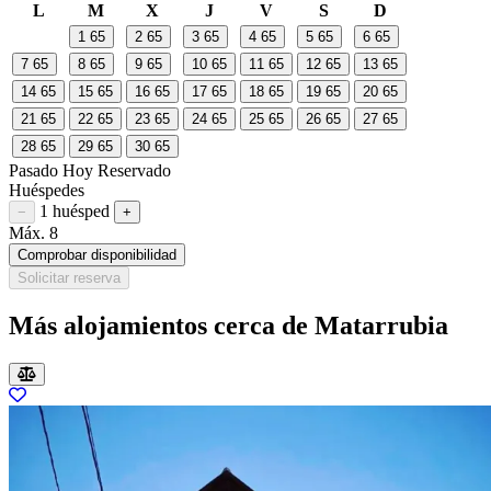
L
M
X
J
V
S
D
1
65
2
65
3
65
4
65
5
65
6
65
7
65
8
65
9
65
10
65
11
65
12
65
13
65
14
65
15
65
16
65
17
65
18
65
19
65
20
65
21
65
22
65
23
65
24
65
25
65
26
65
27
65
28
65
29
65
30
65
Pasado
Hoy
Reservado
Huéspedes
1 huésped
Restar huésped
Sumar huésped
−
+
Máx. 8
Comprobar disponibilidad
Solicitar reserva
Más alojamientos cerca de Matarrubia