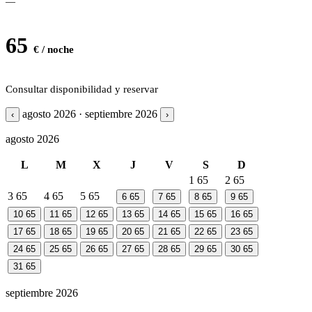
—
65
€ / noche
Consultar disponibilidad y reservar
agosto 2026 · septiembre 2026
‹
›
agosto 2026
L
M
X
J
V
S
D
1
65
2
65
3
65
4
65
5
65
6
65
7
65
8
65
9
65
10
65
11
65
12
65
13
65
14
65
15
65
16
65
17
65
18
65
19
65
20
65
21
65
22
65
23
65
24
65
25
65
26
65
27
65
28
65
29
65
30
65
31
65
septiembre 2026