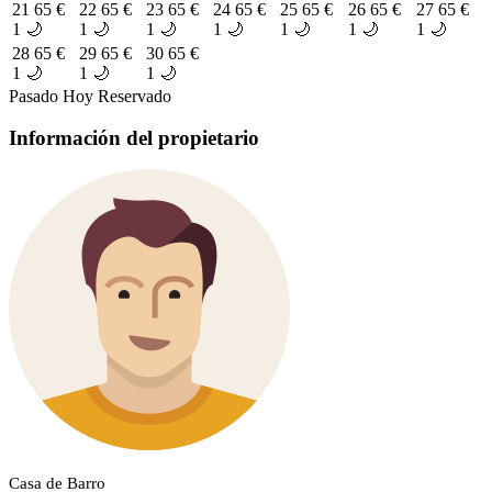
21
65 €
22
65 €
23
65 €
24
65 €
25
65 €
26
65 €
27
65 €
1 🌙
1 🌙
1 🌙
1 🌙
1 🌙
1 🌙
1 🌙
28
65 €
29
65 €
30
65 €
1 🌙
1 🌙
1 🌙
Pasado
Hoy
Reservado
Información del propietario
Casa de Barro