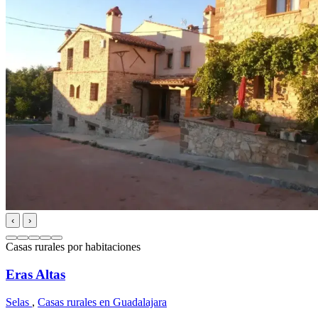
‹
›
Casas rurales por habitaciones
Eras Altas
Selas
,
Casas rurales en Guadalajara