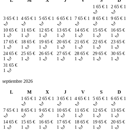
L
M
X
J
V
S
D
1
65 €
1
2
65 €
1
🌙
🌙
3
65 €
1
4
65 €
1
5
65 €
1
6
65 €
1
7
65 €
1
8
65 €
1
9
65 €
1
🌙
🌙
🌙
🌙
🌙
🌙
🌙
10
65 €
11
65 €
12
65 €
13
65 €
14
65 €
15
65 €
16
65 €
1 🌙
1 🌙
1 🌙
1 🌙
1 🌙
1 🌙
1 🌙
17
65 €
18
65 €
19
65 €
20
65 €
21
65 €
22
65 €
23
65 €
1 🌙
1 🌙
1 🌙
1 🌙
1 🌙
1 🌙
1 🌙
24
65 €
25
65 €
26
65 €
27
65 €
28
65 €
29
65 €
30
65 €
1 🌙
1 🌙
1 🌙
1 🌙
1 🌙
1 🌙
1 🌙
31
65 €
1 🌙
septiembre 2026
L
M
X
J
V
S
D
1
65 €
1
2
65 €
1
3
65 €
1
4
65 €
1
5
65 €
1
6
65 €
1
🌙
🌙
🌙
🌙
🌙
🌙
7
65 €
1
8
65 €
1
9
65 €
1
10
65 €
11
65 €
12
65 €
13
65 €
🌙
🌙
🌙
1 🌙
1 🌙
1 🌙
1 🌙
14
65 €
15
65 €
16
65 €
17
65 €
18
65 €
19
65 €
20
65 €
1 🌙
1 🌙
1 🌙
1 🌙
1 🌙
1 🌙
1 🌙