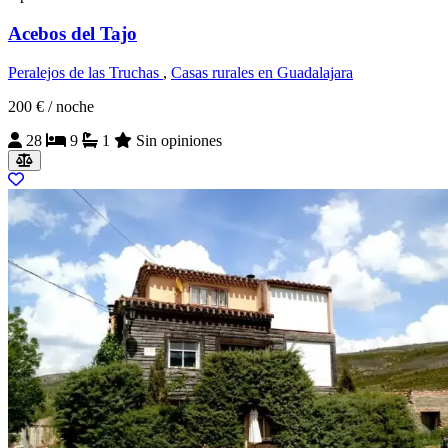
Acebos del Tajo
Peralejos de las Truchas
,
Casas rurales en Guadalajara
200 €
/ noche
28
9
1
Sin opiniones