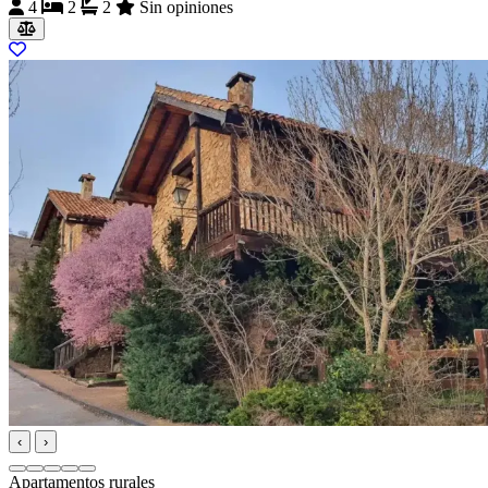
4
2
2
Sin opiniones
‹
›
Apartamentos rurales