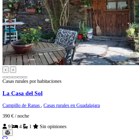
‹
›
Casas rurales por habitaciones
La Casa del Sol
Campillo de Ranas
,
Casas rurales en Guadalajara
390 €
/ noche
9
4
1
Sin opiniones