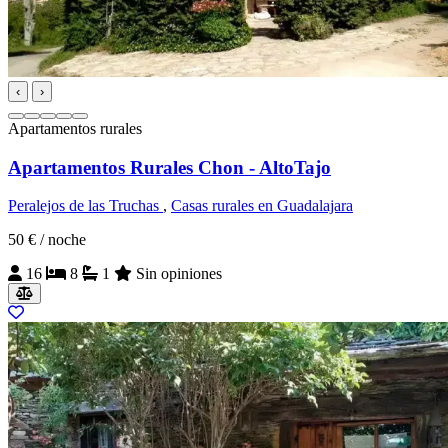
‹
›
Apartamentos rurales
Apartamentos Rurales Chon - AltoTajo
Peralejos de las Truchas
,
Casas rurales en Guadalajara
50 €
/ noche
16
8
1
Sin opiniones