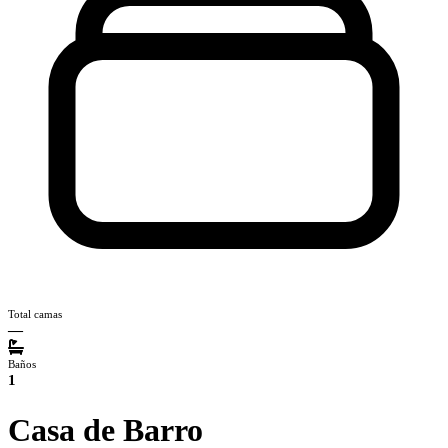
Total camas
—
Baños
1
Casa de Barro