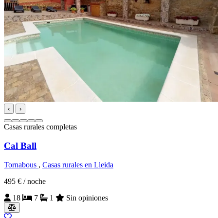
‹
›
Casas rurales completas
Cal Ball
Tornabous
,
Casas rurales en Lleida
495 €
/ noche
18
7
1
Sin opiniones