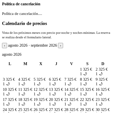
Política de cancelación
Política de cancelación....
Calendario de precios
Vista de los próximos meses con precio por noche y noches mínimas. La reserva
se realiza desde el formulario lateral.
agosto 2026 · septiembre 2026
‹
›
agosto 2026
L
M
X
J
V
S
D
1
325 €
2
325 €
1 🌙
1 🌙
3
325 €
4
325 €
5
325 €
6
325 €
7
325 €
8
325 €
9
325 €
1 🌙
1 🌙
1 🌙
1 🌙
1 🌙
1 🌙
1 🌙
10
325 €
11
325 €
12
325 €
13
325 €
14
325 €
15
325 €
16
325 €
1 🌙
1 🌙
1 🌙
1 🌙
1 🌙
1 🌙
1 🌙
17
325 €
18
325 €
19
325 €
20
325 €
21
325 €
22
325 €
23
325 €
1 🌙
1 🌙
1 🌙
1 🌙
1 🌙
1 🌙
1 🌙
24
325 €
25
325 €
26
325 €
27
325 €
28
325 €
29
325 €
30
325 €