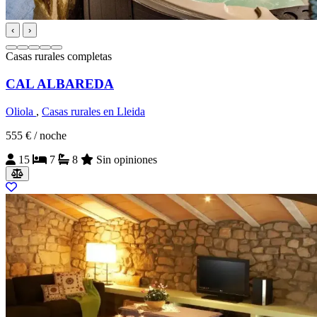
‹
›
Casas rurales completas
CAL ALBAREDA
Oliola
,
Casas rurales en Lleida
555 €
/ noche
15
7
8
Sin opiniones