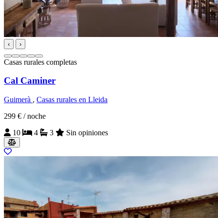
‹
›
Casas rurales completas
Cal Caminer
Guimerà
,
Casas rurales en Lleida
299 €
/ noche
10
4
3
Sin opiniones