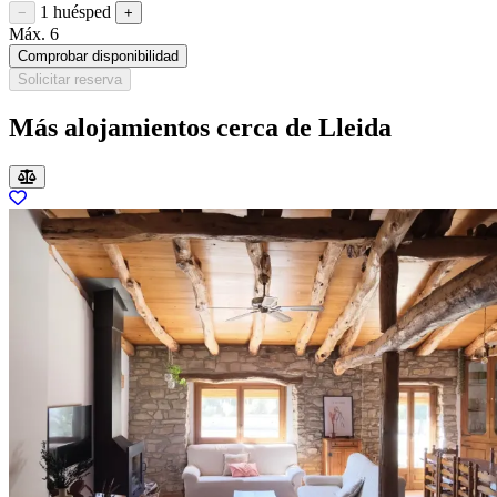
1 huésped
Restar huésped
Sumar huésped
−
+
Máx. 6
Comprobar disponibilidad
Solicitar reserva
Más alojamientos cerca de Lleida