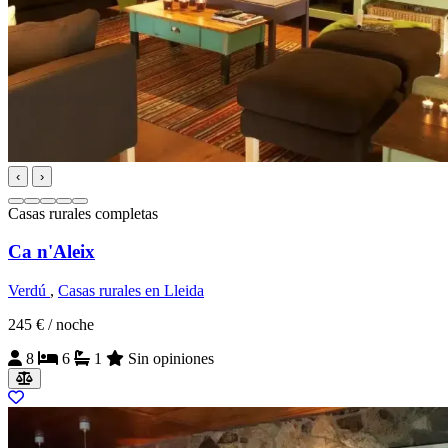
‹
›
Casas rurales completas
Ca n'Aleix
Verdú
,
Casas rurales en Lleida
245 €
/ noche
8
6
1
Sin opiniones