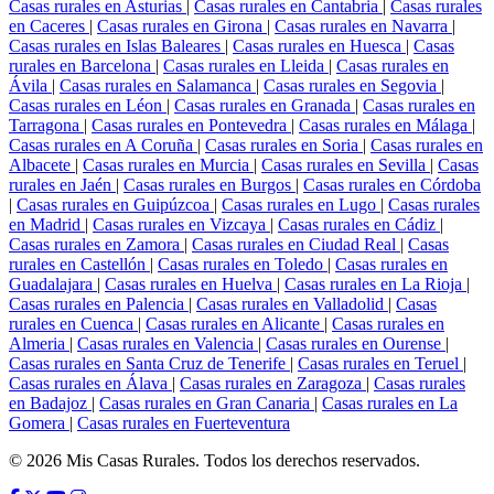
Casas rurales en Asturias
|
Casas rurales en Cantabria
|
Casas rurales
en Caceres
|
Casas rurales en Girona
|
Casas rurales en Navarra
|
Casas rurales en Islas Baleares
|
Casas rurales en Huesca
|
Casas
rurales en Barcelona
|
Casas rurales en Lleida
|
Casas rurales en
Ávila
|
Casas rurales en Salamanca
|
Casas rurales en Segovia
|
Casas rurales en Léon
|
Casas rurales en Granada
|
Casas rurales en
Tarragona
|
Casas rurales en Pontevedra
|
Casas rurales en Málaga
|
Casas rurales en A Coruña
|
Casas rurales en Soria
|
Casas rurales en
Albacete
|
Casas rurales en Murcia
|
Casas rurales en Sevilla
|
Casas
rurales en Jaén
|
Casas rurales en Burgos
|
Casas rurales en Córdoba
|
Casas rurales en Guipúzcoa
|
Casas rurales en Lugo
|
Casas rurales
en Madrid
|
Casas rurales en Vizcaya
|
Casas rurales en Cádiz
|
Casas rurales en Zamora
|
Casas rurales en Ciudad Real
|
Casas
rurales en Castellón
|
Casas rurales en Toledo
|
Casas rurales en
Guadalajara
|
Casas rurales en Huelva
|
Casas rurales en La Rioja
|
Casas rurales en Palencia
|
Casas rurales en Valladolid
|
Casas
rurales en Cuenca
|
Casas rurales en Alicante
|
Casas rurales en
Almeria
|
Casas rurales en Valencia
|
Casas rurales en Ourense
|
Casas rurales en Santa Cruz de Tenerife
|
Casas rurales en Teruel
|
Casas rurales en Álava
|
Casas rurales en Zaragoza
|
Casas rurales
en Badajoz
|
Casas rurales en Gran Canaria
|
Casas rurales en La
Gomera
|
Casas rurales en Fuerteventura
© 2026 Mis Casas Rurales. Todos los derechos reservados.