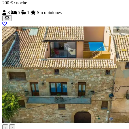
200 €
/ noche
8
5
1
Sin opiniones
‹
›