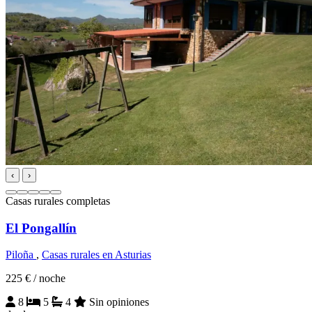
‹
›
Casas rurales completas
El Pongallín
Piloña
,
Casas rurales en Asturias
225 €
/ noche
8
5
4
Sin opiniones