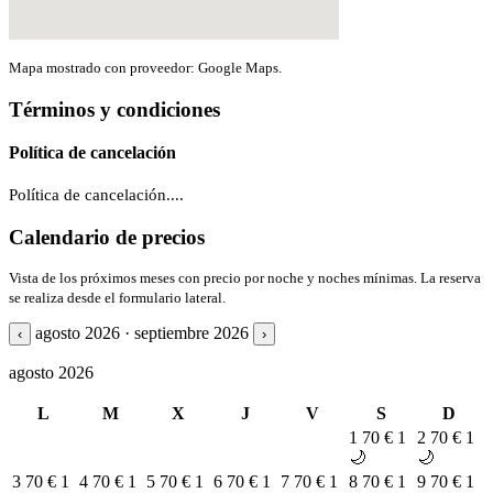
Mapa mostrado con proveedor: Google Maps.
Términos y condiciones
Política de cancelación
Política de cancelación....
Calendario de precios
Vista de los próximos meses con precio por noche y noches mínimas. La reserva
se realiza desde el formulario lateral.
agosto 2026 · septiembre 2026
‹
›
agosto 2026
L
M
X
J
V
S
D
1
70 €
1
2
70 €
1
🌙
🌙
3
70 €
1
4
70 €
1
5
70 €
1
6
70 €
1
7
70 €
1
8
70 €
1
9
70 €
1