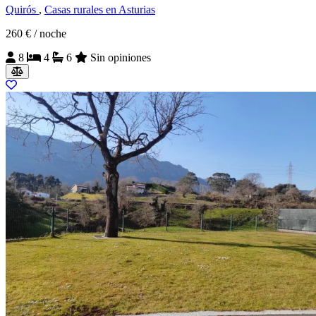
Quirós
,
Casas rurales en Asturias
260 €
/ noche
8
4
6
Sin opiniones