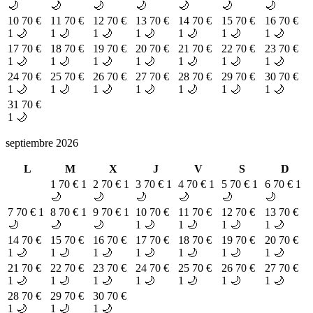
🌙
🌙
🌙
🌙
🌙
🌙
🌙
10
70 €
11
70 €
12
70 €
13
70 €
14
70 €
15
70 €
16
70 €
1 🌙
1 🌙
1 🌙
1 🌙
1 🌙
1 🌙
1 🌙
17
70 €
18
70 €
19
70 €
20
70 €
21
70 €
22
70 €
23
70 €
1 🌙
1 🌙
1 🌙
1 🌙
1 🌙
1 🌙
1 🌙
24
70 €
25
70 €
26
70 €
27
70 €
28
70 €
29
70 €
30
70 €
1 🌙
1 🌙
1 🌙
1 🌙
1 🌙
1 🌙
1 🌙
31
70 €
1 🌙
septiembre 2026
L
M
X
J
V
S
D
1
70 €
1
2
70 €
1
3
70 €
1
4
70 €
1
5
70 €
1
6
70 €
1
🌙
🌙
🌙
🌙
🌙
🌙
7
70 €
1
8
70 €
1
9
70 €
1
10
70 €
11
70 €
12
70 €
13
70 €
🌙
🌙
🌙
1 🌙
1 🌙
1 🌙
1 🌙
14
70 €
15
70 €
16
70 €
17
70 €
18
70 €
19
70 €
20
70 €
1 🌙
1 🌙
1 🌙
1 🌙
1 🌙
1 🌙
1 🌙
21
70 €
22
70 €
23
70 €
24
70 €
25
70 €
26
70 €
27
70 €
1 🌙
1 🌙
1 🌙
1 🌙
1 🌙
1 🌙
1 🌙
28
70 €
29
70 €
30
70 €
1 🌙
1 🌙
1 🌙