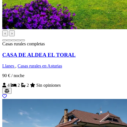
‹
›
Casas rurales completas
CASA DE ALDEA EL TORAL
Llanes
,
Casas rurales en Asturias
90 €
/ noche
4
2
2
Sin opiniones