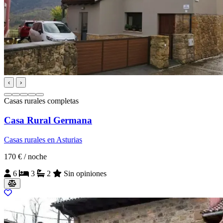
‹
›
Casas rurales completas
Casa Rural Germana
Casas rurales en Asturias
170 €
/ noche
6
3
2
Sin opiniones