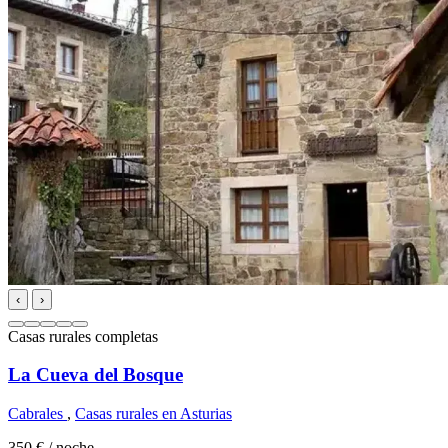
‹
›
Casas rurales completas
La Cueva del Bosque
Cabrales
,
Casas rurales en Asturias
350 €
/ noche