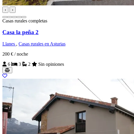
‹
›
Casas rurales completas
Casa la peña 2
Llanes
,
Casas rurales en Asturias
200 €
/ noche
6
3
2
Sin opiniones