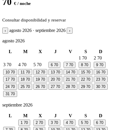
70
€ / noche
Consultar disponibilidad y reservar
agosto 2026 · septiembre 2026
‹
›
agosto 2026
L
M
X
J
V
S
D
1
70
2
70
3
70
4
70
5
70
6
70
7
70
8
70
9
70
10
70
11
70
12
70
13
70
14
70
15
70
16
70
17
70
18
70
19
70
20
70
21
70
22
70
23
70
24
70
25
70
26
70
27
70
28
70
29
70
30
70
31
70
septiembre 2026
L
M
X
J
V
S
D
1
70
2
70
3
70
4
70
5
70
6
70
7
70
8
70
9
70
10
70
11
70
12
70
13
70