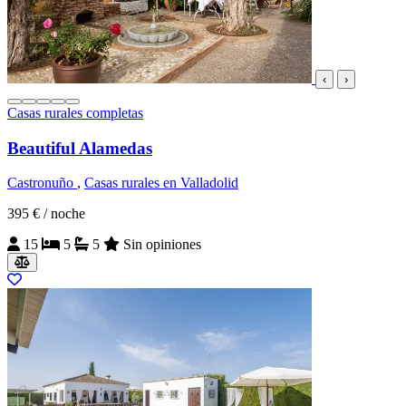
‹
›
Casas rurales completas
Beautiful Alamedas
Castronuño
,
Casas rurales en Valladolid
395 €
/ noche
15
5
5
Sin opiniones