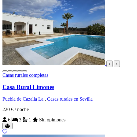
‹
›
Casas rurales completas
Casa Rural Limones
Puebla de Cazalla La
,
Casas rurales en Sevilla
220 €
/ noche
6
3
1
Sin opiniones