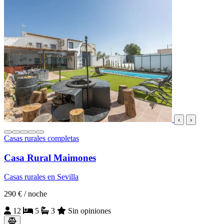
‹
›
Casas rurales completas
Casa Rural Maimones
Casas rurales en Sevilla
290 €
/ noche
12
5
3
Sin opiniones