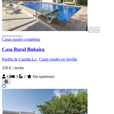
‹
›
Casas rurales completas
Casa Rural Buhaira
Puebla de Cazalla La
,
Casas rurales en Sevilla
250 €
/ noche
6
3
1
Sin opiniones