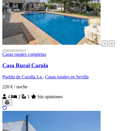
‹
›
Casas rurales completas
Casa Rural Carula
Puebla de Cazalla La
,
Casas rurales en Sevilla
220 €
/ noche
4
2
1
Sin opiniones