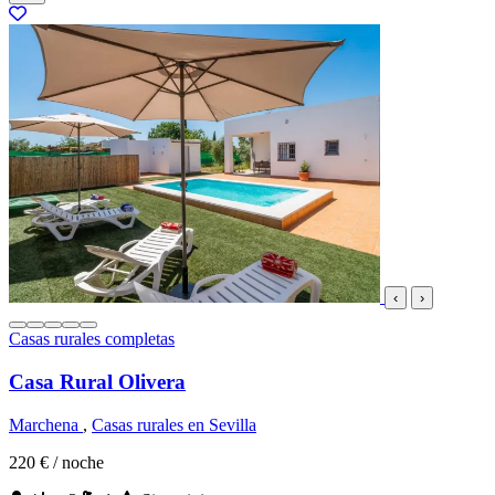
‹
›
Casas rurales completas
Casa Rural Olivera
Marchena
,
Casas rurales en Sevilla
220 €
/ noche