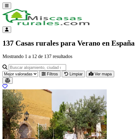
Abrir menú
Menú de cuenta
137 Casas rurales para Verano en España
Mostrando
1
a
12
de
137
resultados
Buscar alojamiento, ciudad o provincia para ir a su página
Filtros
Limpiar
Ver mapa
Resultados del listado