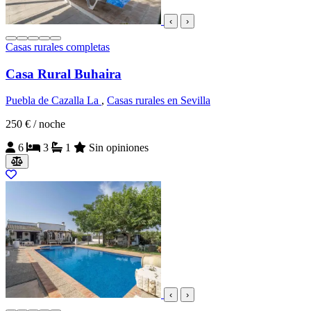
‹
›
Casas rurales completas
Casa Rural Buhaira
Puebla de Cazalla La
,
Casas rurales en Sevilla
250 €
/ noche
6
3
1
Sin opiniones
‹
›