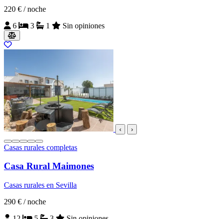
220 €
/ noche
6
3
1
Sin opiniones
‹
›
Casas rurales completas
Casa Rural Maimones
Casas rurales en Sevilla
290 €
/ noche
12
5
3
Sin opiniones