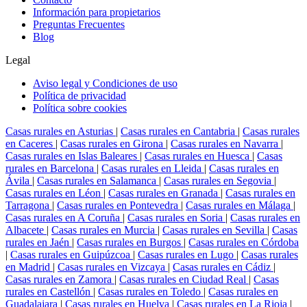
Información para propietarios
Preguntas Frecuentes
Blog
Legal
Aviso legal y Condiciones de uso
Política de privacidad
Política sobre cookies
Casas rurales en Asturias
|
Casas rurales en Cantabria
|
Casas rurales
en Caceres
|
Casas rurales en Girona
|
Casas rurales en Navarra
|
Casas rurales en Islas Baleares
|
Casas rurales en Huesca
|
Casas
rurales en Barcelona
|
Casas rurales en Lleida
|
Casas rurales en
Ávila
|
Casas rurales en Salamanca
|
Casas rurales en Segovia
|
Casas rurales en Léon
|
Casas rurales en Granada
|
Casas rurales en
Tarragona
|
Casas rurales en Pontevedra
|
Casas rurales en Málaga
|
Casas rurales en A Coruña
|
Casas rurales en Soria
|
Casas rurales en
Albacete
|
Casas rurales en Murcia
|
Casas rurales en Sevilla
|
Casas
rurales en Jaén
|
Casas rurales en Burgos
|
Casas rurales en Córdoba
|
Casas rurales en Guipúzcoa
|
Casas rurales en Lugo
|
Casas rurales
en Madrid
|
Casas rurales en Vizcaya
|
Casas rurales en Cádiz
|
Casas rurales en Zamora
|
Casas rurales en Ciudad Real
|
Casas
rurales en Castellón
|
Casas rurales en Toledo
|
Casas rurales en
Guadalajara
|
Casas rurales en Huelva
|
Casas rurales en La Rioja
|