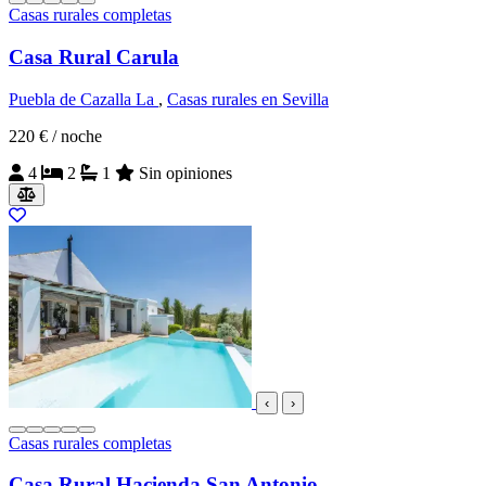
Casas rurales completas
Casa Rural Carula
Puebla de Cazalla La
,
Casas rurales en Sevilla
220 €
/ noche
4
2
1
Sin opiniones
‹
›
Casas rurales completas
Casa Rural Hacienda San Antonio