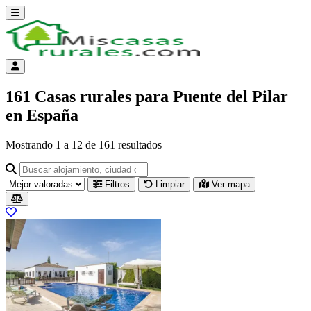
Abrir menú
Menú de cuenta
161 Casas rurales para Puente del Pilar
en España
Mostrando
1
a
12
de
161
resultados
Buscar alojamiento, ciudad o provincia para ir a su página
Filtros
Limpiar
Ver mapa
Resultados del listado