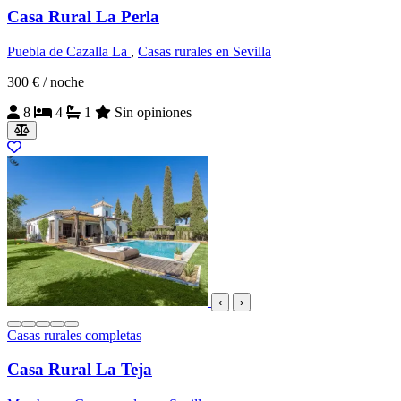
Casa Rural La Perla
Puebla de Cazalla La
,
Casas rurales en Sevilla
300 €
/ noche
8
4
1
Sin opiniones
‹
›
Casas rurales completas
Casa Rural La Teja