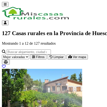
Abrir menú
Menú de cuenta
127 Casas rurales en la Provincia de Hues
Mostrando
1
a
12
de
127
resultados
Buscar alojamiento, ciudad o provincia para ir a su página
Filtros
Limpiar
Ver mapa
Resultados del listado