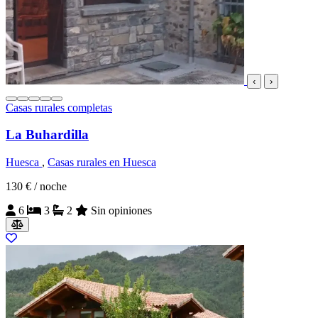
‹
›
Casas rurales completas
La Buhardilla
Huesca
,
Casas rurales en Huesca
130 €
/ noche
6
3
2
Sin opiniones