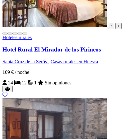
‹
›
Hoteles rurales
Hotel Rural El Mirador de los Pirineos
Santa Cruz de la Serós
,
Casas rurales en Huesca
109 €
/ noche
24
12
1
Sin opiniones