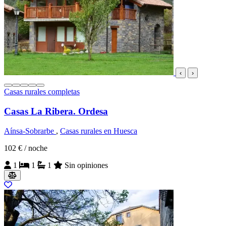
‹
›
Casas rurales completas
Casas La Ribera. Ordesa
Aínsa-Sobrarbe
,
Casas rurales en Huesca
102 €
/ noche
1
1
1
Sin opiniones