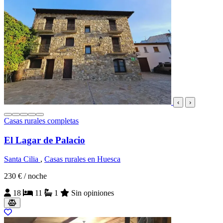
‹
›
Casas rurales completas
El Lagar de Palacio
Santa Cilia
,
Casas rurales en Huesca
230 €
/ noche
18
11
1
Sin opiniones