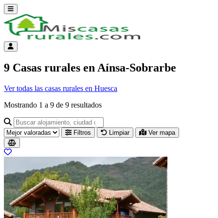
Abrir menú
Menú de cuenta
9 Casas rurales en Aínsa-Sobrarbe
Ver todas las casas rurales en Huesca
Mostrando
1
a
9
de
9
resultados
Buscar alojamiento, ciudad o provincia para ir a su página
Filtros
Limpiar
Ver mapa
Resultados del listado