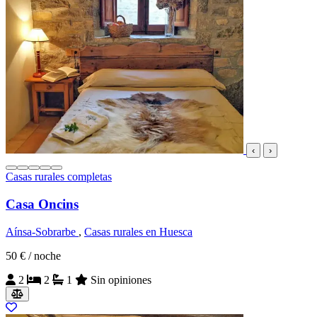
‹
›
Casas rurales completas
Casa Oncins
Aínsa-Sobrarbe
,
Casas rurales en Huesca
50 €
/ noche
2
2
1
Sin opiniones