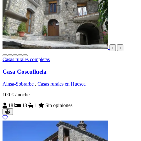
‹
›
Casas rurales completas
Casa Cosculluela
Aínsa-Sobrarbe
,
Casas rurales en Huesca
100 €
/ noche
18
13
1
Sin opiniones