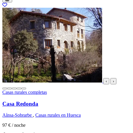
‹
›
Casas rurales completas
Casa Redonda
Aínsa-Sobrarbe
,
Casas rurales en Huesca
97 €
/ noche