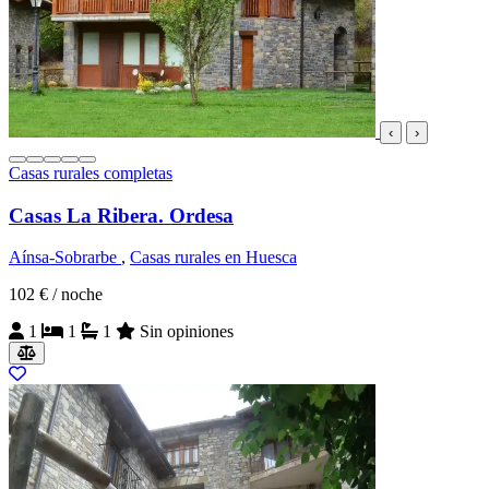
‹
›
Casas rurales completas
Casas La Ribera. Ordesa
Aínsa-Sobrarbe
,
Casas rurales en Huesca
102 €
/ noche
1
1
1
Sin opiniones