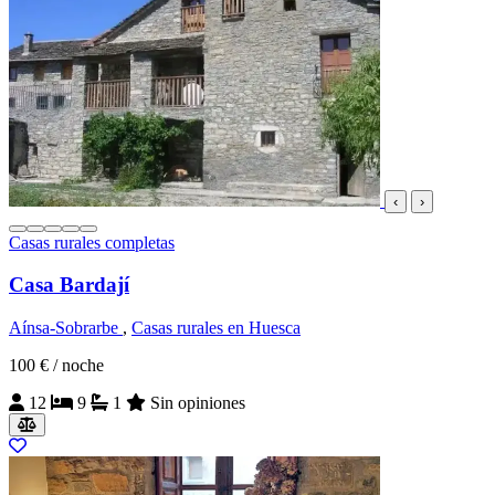
‹
›
Casas rurales completas
Casa Bardají
Aínsa-Sobrarbe
,
Casas rurales en Huesca
100 €
/ noche
12
9
1
Sin opiniones