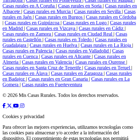
Tarragona
|
Casas rurales en Pontevedra
|
Casas rurales en Málaga
|
Casas rurales en A Coruña
|
Casas rurales en Soria
|
Casas rurales en
Albacete
|
Casas rurales en Murcia
|
Casas rurales en Sevilla
|
Casas
rurales en Jaén
|
Casas rurales en Burgos
|
Casas rurales en Córdoba
|
Casas rurales en Guipúzcoa
|
Casas rurales en Lugo
|
Casas rurales
en Madrid
|
Casas rurales en Vizcaya
|
Casas rurales en Cádiz
|
Casas rurales en Zamora
|
Casas rurales en Ciudad Real
|
Casas
rurales en Castellón
|
Casas rurales en Toledo
|
Casas rurales en
Guadalajara
|
Casas rurales en Huelva
|
Casas rurales en La Rioja
|
Casas rurales en Palencia
|
Casas rurales en Valladolid
|
Casas
rurales en Cuenca
|
Casas rurales en Alicante
|
Casas rurales en
Almeria
|
Casas rurales en Valencia
|
Casas rurales en Ourense
|
Casas rurales en Santa Cruz de Tenerife
|
Casas rurales en Teruel
|
Casas rurales en Álava
|
Casas rurales en Zaragoza
|
Casas rurales
en Badajoz
|
Casas rurales en Gran Canaria
|
Casas rurales en La
Gomera
|
Casas rurales en Fuerteventura
© 2026 Mis Casas Rurales. Todos los derechos reservados.
Cookies y privacidad
Para ofrecer las mejores experiencias, utilizamos tecnologías como
las cookies para almacenar y/o acceder a la información del
dispositivo. El consentimiento de estas tecnologías nos permitirá