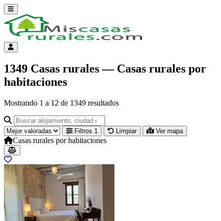
Abrir menú
Menú de cuenta
1349 Casas rurales — Casas rurales por
habitaciones
Mostrando
1
a
12
de
1349
resultados
Buscar alojamiento, ciudad o provincia para ir a su página
Filtros
1
Limpiar
Ver mapa
Casas rurales por habitaciones
Resultados del listado