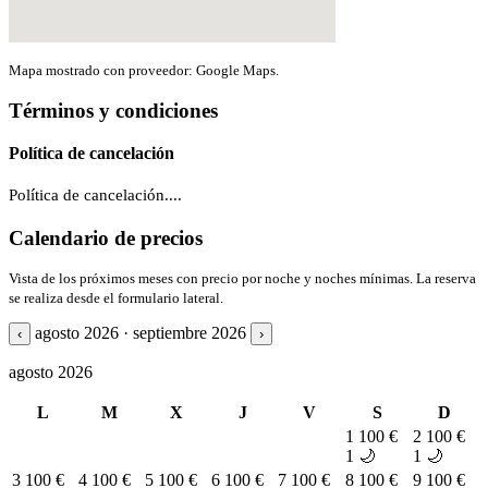
Mapa mostrado con proveedor: Google Maps.
Términos y condiciones
Política de cancelación
Política de cancelación....
Calendario de precios
Vista de los próximos meses con precio por noche y noches mínimas. La reserva
se realiza desde el formulario lateral.
agosto 2026 · septiembre 2026
‹
›
agosto 2026
L
M
X
J
V
S
D
1
100 €
2
100 €
1 🌙
1 🌙
3
100 €
4
100 €
5
100 €
6
100 €
7
100 €
8
100 €
9
100 €