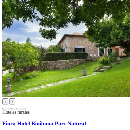
‹
›
Hoteles rurales
Finca Hotel Binibona Parc Natural