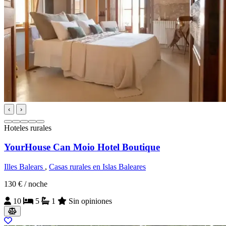
‹
›
Hoteles rurales
YourHouse Can Moio Hotel Boutique
Illes Balears
,
Casas rurales en Islas Baleares
130 €
/ noche
10
5
1
Sin opiniones