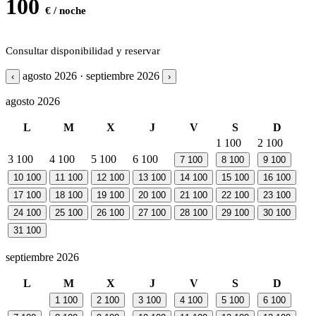
100
€ / noche
Consultar disponibilidad y reservar
agosto 2026 · septiembre 2026
‹
›
agosto 2026
L
M
X
J
V
S
D
1
100
2
100
3
100
4
100
5
100
6
100
7
100
8
100
9
100
10
100
11
100
12
100
13
100
14
100
15
100
16
100
17
100
18
100
19
100
20
100
21
100
22
100
23
100
24
100
25
100
26
100
27
100
28
100
29
100
30
100
31
100
septiembre 2026
L
M
X
J
V
S
D
1
100
2
100
3
100
4
100
5
100
6
100