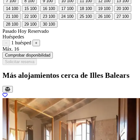
7
100
8
100
9
100
10
100
11
100
12
100
13
100
14
100
15
100
16
100
17
100
18
100
19
100
20
100
21
100
22
100
23
100
24
100
25
100
26
100
27
100
28
100
29
100
30
100
Pasado
Hoy
Reservado
Huéspedes
1 huésped
Restar huésped
Sumar huésped
−
+
Máx. 16
Comprobar disponibilidad
Solicitar reserva
Más alojamientos cerca de Illes Balears