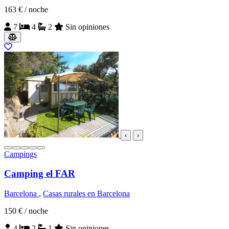
163 €
/ noche
7
4
2
Sin opiniones
‹
›
Campings
Camping el FAR
Barcelona
,
Casas rurales en Barcelona
150 €
/ noche
4
2
1
Sin opiniones