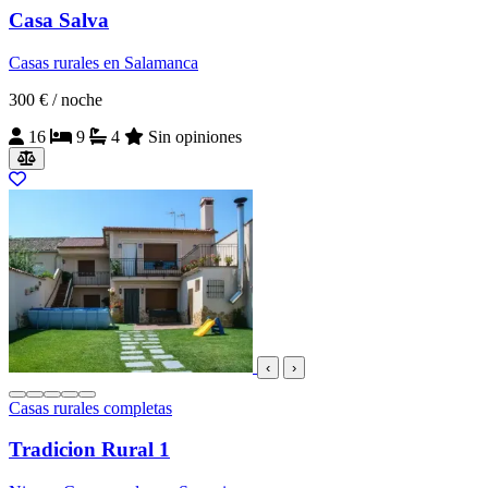
Casa Salva
Casas rurales en Salamanca
300 €
/ noche
16
9
4
Sin opiniones
‹
›
Casas rurales completas
Tradicion Rural 1