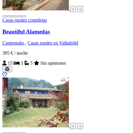
‹
›
Casas rurales completas
Beautiful Alamedas
Castronuño
,
Casas rurales en Valladolid
395 €
/ noche
15
5
5
Sin opiniones
‹
›