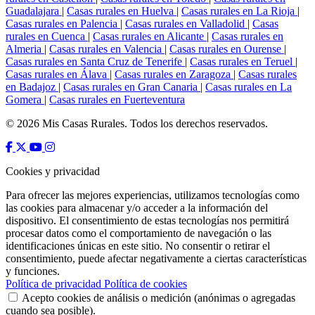
Guadalajara
|
Casas rurales en Huelva
|
Casas rurales en La Rioja
|
Casas rurales en Palencia
|
Casas rurales en Valladolid
|
Casas
rurales en Cuenca
|
Casas rurales en Alicante
|
Casas rurales en
Almeria
|
Casas rurales en Valencia
|
Casas rurales en Ourense
|
Casas rurales en Santa Cruz de Tenerife
|
Casas rurales en Teruel
|
Casas rurales en Álava
|
Casas rurales en Zaragoza
|
Casas rurales
en Badajoz
|
Casas rurales en Gran Canaria
|
Casas rurales en La
Gomera
|
Casas rurales en Fuerteventura
© 2026 Mis Casas Rurales. Todos los derechos reservados.
Cookies y privacidad
Para ofrecer las mejores experiencias, utilizamos tecnologías como
las cookies para almacenar y/o acceder a la información del
dispositivo. El consentimiento de estas tecnologías nos permitirá
procesar datos como el comportamiento de navegación o las
identificaciones únicas en este sitio. No consentir o retirar el
consentimiento, puede afectar negativamente a ciertas características
y funciones.
Política de privacidad
Política de cookies
Acepto cookies de análisis o medición (anónimas o agregadas
cuando sea posible).