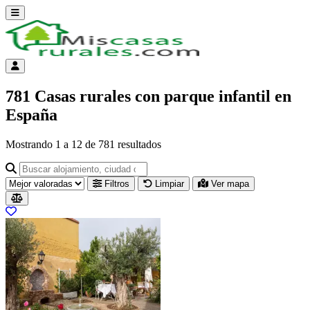
Abrir menú
Menú de cuenta
781 Casas rurales con parque infantil en
España
Mostrando
1
a
12
de
781
resultados
Buscar alojamiento, ciudad o provincia para ir a su página
Filtros
Limpiar
Ver mapa
Resultados del listado