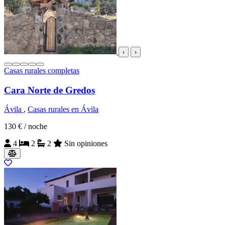
‹
›
Casas rurales completas
Cara Norte de Gredos
Ávila
,
Casas rurales en Ávila
130 €
/ noche
4
2
2
Sin opiniones