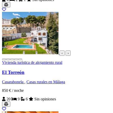
‹
›
Vivienda turística de alojamiento rural
El Torreón
Casarabonela
,
Casas rurales en Málaga
850 €
/ noche
20
9
6
Sin opiniones