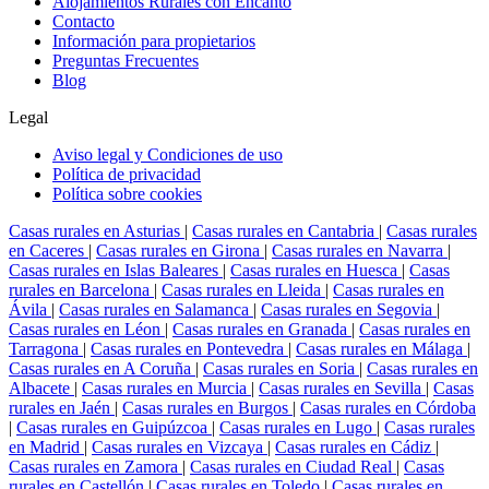
Alojamientos Rurales con Encanto
Contacto
Información para propietarios
Preguntas Frecuentes
Blog
Legal
Aviso legal y Condiciones de uso
Política de privacidad
Política sobre cookies
Casas rurales en Asturias
|
Casas rurales en Cantabria
|
Casas rurales
en Caceres
|
Casas rurales en Girona
|
Casas rurales en Navarra
|
Casas rurales en Islas Baleares
|
Casas rurales en Huesca
|
Casas
rurales en Barcelona
|
Casas rurales en Lleida
|
Casas rurales en
Ávila
|
Casas rurales en Salamanca
|
Casas rurales en Segovia
|
Casas rurales en Léon
|
Casas rurales en Granada
|
Casas rurales en
Tarragona
|
Casas rurales en Pontevedra
|
Casas rurales en Málaga
|
Casas rurales en A Coruña
|
Casas rurales en Soria
|
Casas rurales en
Albacete
|
Casas rurales en Murcia
|
Casas rurales en Sevilla
|
Casas
rurales en Jaén
|
Casas rurales en Burgos
|
Casas rurales en Córdoba
|
Casas rurales en Guipúzcoa
|
Casas rurales en Lugo
|
Casas rurales
en Madrid
|
Casas rurales en Vizcaya
|
Casas rurales en Cádiz
|
Casas rurales en Zamora
|
Casas rurales en Ciudad Real
|
Casas
rurales en Castellón
|
Casas rurales en Toledo
|
Casas rurales en