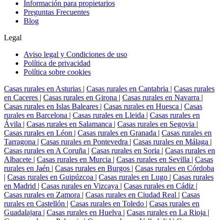
Información para propietarios
Preguntas Frecuentes
Blog
Legal
Aviso legal y Condiciones de uso
Política de privacidad
Política sobre cookies
Casas rurales en Asturias
|
Casas rurales en Cantabria
|
Casas rurales
en Caceres
|
Casas rurales en Girona
|
Casas rurales en Navarra
|
Casas rurales en Islas Baleares
|
Casas rurales en Huesca
|
Casas
rurales en Barcelona
|
Casas rurales en Lleida
|
Casas rurales en
Ávila
|
Casas rurales en Salamanca
|
Casas rurales en Segovia
|
Casas rurales en Léon
|
Casas rurales en Granada
|
Casas rurales en
Tarragona
|
Casas rurales en Pontevedra
|
Casas rurales en Málaga
|
Casas rurales en A Coruña
|
Casas rurales en Soria
|
Casas rurales en
Albacete
|
Casas rurales en Murcia
|
Casas rurales en Sevilla
|
Casas
rurales en Jaén
|
Casas rurales en Burgos
|
Casas rurales en Córdoba
|
Casas rurales en Guipúzcoa
|
Casas rurales en Lugo
|
Casas rurales
en Madrid
|
Casas rurales en Vizcaya
|
Casas rurales en Cádiz
|
Casas rurales en Zamora
|
Casas rurales en Ciudad Real
|
Casas
rurales en Castellón
|
Casas rurales en Toledo
|
Casas rurales en
Guadalajara
|
Casas rurales en Huelva
|
Casas rurales en La Rioja
|