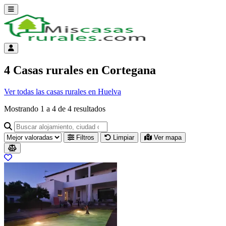
Abrir menú
Menú de cuenta
4 Casas rurales en Cortegana
Ver todas las casas rurales en Huelva
Mostrando
1
a
4
de
4
resultados
Buscar alojamiento, ciudad o provincia para ir a su página
Filtros
Limpiar
Ver mapa
Resultados del listado