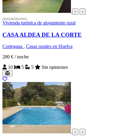
‹
›
Vivienda turística de alojamiento rural
CASA ALDEA DE LA CORTE
Cortegana
,
Casas rurales en Huelva
280 €
/ noche
10
5
5
Sin opiniones
‹
›