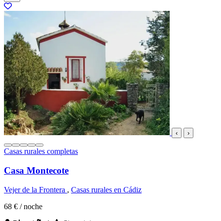
‹
›
Casas rurales completas
Casa Montecote
Vejer de la Frontera
,
Casas rurales en Cádiz
68 €
/ noche