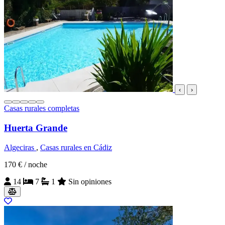
‹
›
Casas rurales completas
Huerta Grande
Algeciras
,
Casas rurales en Cádiz
170 €
/ noche
14
7
1
Sin opiniones