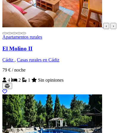
‹
›
Apartamentos rurales
El Molino II
Cádiz
,
Casas rurales en Cádiz
79 €
/ noche
4
2
1
Sin opiniones