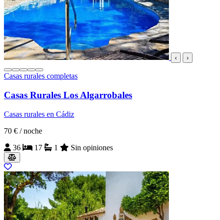
‹
›
Casas rurales completas
Casas Rurales Los Algarrobales
Casas rurales en Cádiz
70 €
/ noche
36
17
1
Sin opiniones