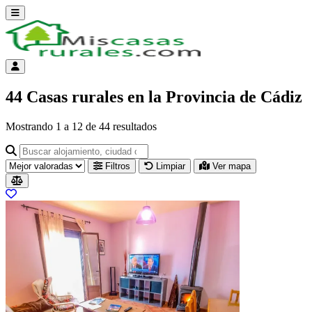
Abrir menú
Menú de cuenta
44 Casas rurales en la Provincia de Cádiz
Mostrando
1
a
12
de
44
resultados
Buscar alojamiento, ciudad o provincia para ir a su página
Filtros
Limpiar
Ver mapa
Resultados del listado