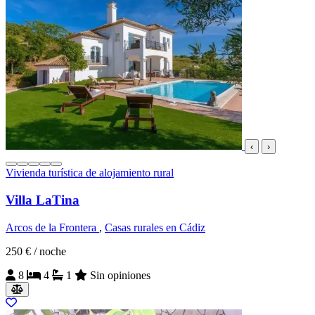
‹
›
Vivienda turística de alojamiento rural
Villa LaTina
Arcos de la Frontera
,
Casas rurales en Cádiz
250 €
/ noche
8
4
1
Sin opiniones