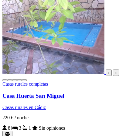
‹
›
Casas rurales completas
Casa Huerta San Miguel
Casas rurales en Cádiz
220 €
/ noche
8
3
1
Sin opiniones