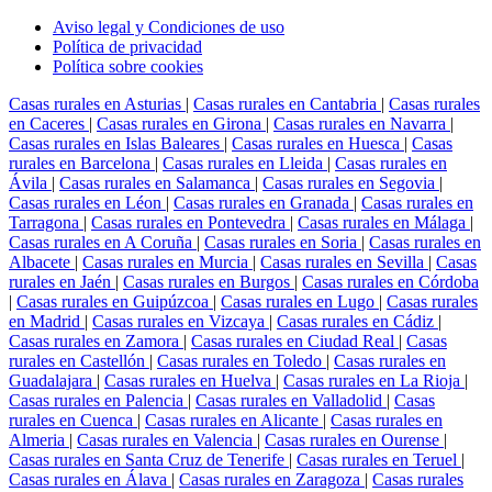
Aviso legal y Condiciones de uso
Política de privacidad
Política sobre cookies
Casas rurales en Asturias
|
Casas rurales en Cantabria
|
Casas rurales
en Caceres
|
Casas rurales en Girona
|
Casas rurales en Navarra
|
Casas rurales en Islas Baleares
|
Casas rurales en Huesca
|
Casas
rurales en Barcelona
|
Casas rurales en Lleida
|
Casas rurales en
Ávila
|
Casas rurales en Salamanca
|
Casas rurales en Segovia
|
Casas rurales en Léon
|
Casas rurales en Granada
|
Casas rurales en
Tarragona
|
Casas rurales en Pontevedra
|
Casas rurales en Málaga
|
Casas rurales en A Coruña
|
Casas rurales en Soria
|
Casas rurales en
Albacete
|
Casas rurales en Murcia
|
Casas rurales en Sevilla
|
Casas
rurales en Jaén
|
Casas rurales en Burgos
|
Casas rurales en Córdoba
|
Casas rurales en Guipúzcoa
|
Casas rurales en Lugo
|
Casas rurales
en Madrid
|
Casas rurales en Vizcaya
|
Casas rurales en Cádiz
|
Casas rurales en Zamora
|
Casas rurales en Ciudad Real
|
Casas
rurales en Castellón
|
Casas rurales en Toledo
|
Casas rurales en
Guadalajara
|
Casas rurales en Huelva
|
Casas rurales en La Rioja
|
Casas rurales en Palencia
|
Casas rurales en Valladolid
|
Casas
rurales en Cuenca
|
Casas rurales en Alicante
|
Casas rurales en
Almeria
|
Casas rurales en Valencia
|
Casas rurales en Ourense
|
Casas rurales en Santa Cruz de Tenerife
|
Casas rurales en Teruel
|
Casas rurales en Álava
|
Casas rurales en Zaragoza
|
Casas rurales