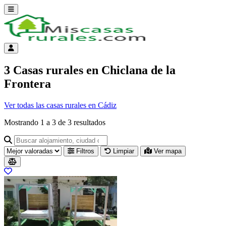
Abrir menú
Menú de cuenta
3 Casas rurales en Chiclana de la
Frontera
Ver todas las casas rurales en Cádiz
Mostrando
1
a
3
de
3
resultados
Buscar alojamiento, ciudad o provincia para ir a su página
Filtros
Limpiar
Ver mapa
Resultados del listado