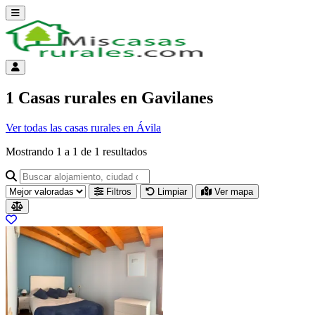
Abrir menú
Menú de cuenta
1 Casas rurales en Gavilanes
Ver todas las casas rurales en Ávila
Mostrando
1
a
1
de
1
resultados
Buscar alojamiento, ciudad o provincia para ir a su página
Filtros
Limpiar
Ver mapa
Resultados del listado