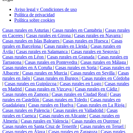
Aviso legal y Condiciones de uso
Política de privacidad
Política sobre cookies
Casas rurales en Asturias
|
Casas rurales en Cantabria
|
Casas rurales
en Caceres
|
Casas rurales en Girona
|
Casas rurales en Navarra
|
Casas rurales en Islas Baleares
|
Casas rurales en Huesca
|
Casas
rurales en Barcelona
|
Casas rurales en Lleida
|
Casas rurales en
Ávila
|
Casas rurales en Salamanca
|
Casas rurales en Segovia
|
Casas rurales en Léon
|
Casas rurales en Granada
|
Casas rurales en
Tarragona
|
Casas rurales en Pontevedra
|
Casas rurales en Málaga
|
Casas rurales en A Coruña
|
Casas rurales en Soria
|
Casas rurales en
Albacete
|
Casas rurales en Murcia
|
Casas rurales en Sevilla
|
Casas
rurales en Jaén
|
Casas rurales en Burgos
|
Casas rurales en Córdoba
|
Casas rurales en Guipúzcoa
|
Casas rurales en Lugo
|
Casas rurales
en Madrid
|
Casas rurales en Vizcaya
|
Casas rurales en Cádiz
|
Casas rurales en Zamora
|
Casas rurales en Ciudad Real
|
Casas
rurales en Castellón
|
Casas rurales en Toledo
|
Casas rurales en
Guadalajara
|
Casas rurales en Huelva
|
Casas rurales en La Rioja
|
Casas rurales en Palencia
|
Casas rurales en Valladolid
|
Casas
rurales en Cuenca
|
Casas rurales en Alicante
|
Casas rurales en
Almeria
|
Casas rurales en Valencia
|
Casas rurales en Ourense
|
Casas rurales en Santa Cruz de Tenerife
|
Casas rurales en Teruel
|
Casas rurales en Álava
|
Casas rurales en Zaragoza
|
Casas rurales