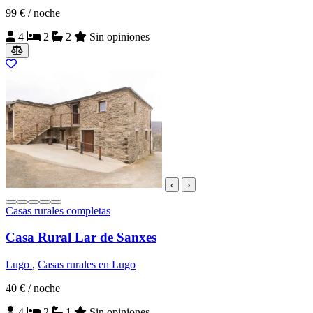
99 €
/ noche
4
2
2
Sin opiniones
‹
›
Casas rurales completas
Casa Rural Lar de Sanxes
Lugo
,
Casas rurales en Lugo
40 €
/ noche
4
2
1
Sin opiniones