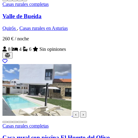
Casas rurales completas
Valle de Bueida
Quirós
,
Casas rurales en Asturias
260 €
/ noche
8
4
6
Sin opiniones
‹
›
Casas rurales completas
Casa rural con piscina El Huerto del Olivo