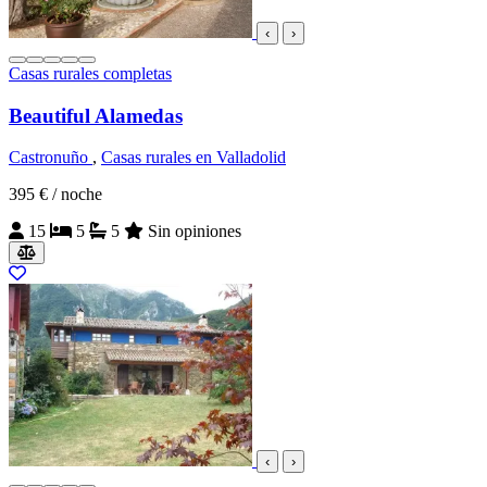
‹
›
Casas rurales completas
Beautiful Alamedas
Castronuño
,
Casas rurales en Valladolid
395 €
/ noche
15
5
5
Sin opiniones
‹
›