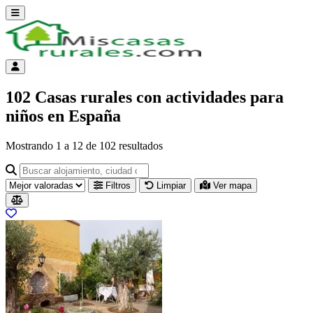
Abrir menú
Menú de cuenta
102 Casas rurales con actividades para
niños en España
Mostrando
1
a
12
de
102
resultados
Buscar alojamiento, ciudad o provincia para ir a su página
Filtros
Limpiar
Ver mapa
Resultados del listado