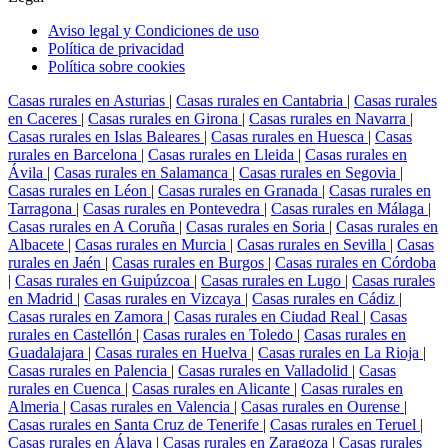
Aviso legal y Condiciones de uso
Política de privacidad
Política sobre cookies
Casas rurales en Asturias
|
Casas rurales en Cantabria
|
Casas rurales
en Caceres
|
Casas rurales en Girona
|
Casas rurales en Navarra
|
Casas rurales en Islas Baleares
|
Casas rurales en Huesca
|
Casas
rurales en Barcelona
|
Casas rurales en Lleida
|
Casas rurales en
Ávila
|
Casas rurales en Salamanca
|
Casas rurales en Segovia
|
Casas rurales en Léon
|
Casas rurales en Granada
|
Casas rurales en
Tarragona
|
Casas rurales en Pontevedra
|
Casas rurales en Málaga
|
Casas rurales en A Coruña
|
Casas rurales en Soria
|
Casas rurales en
Albacete
|
Casas rurales en Murcia
|
Casas rurales en Sevilla
|
Casas
rurales en Jaén
|
Casas rurales en Burgos
|
Casas rurales en Córdoba
|
Casas rurales en Guipúzcoa
|
Casas rurales en Lugo
|
Casas rurales
en Madrid
|
Casas rurales en Vizcaya
|
Casas rurales en Cádiz
|
Casas rurales en Zamora
|
Casas rurales en Ciudad Real
|
Casas
rurales en Castellón
|
Casas rurales en Toledo
|
Casas rurales en
Guadalajara
|
Casas rurales en Huelva
|
Casas rurales en La Rioja
|
Casas rurales en Palencia
|
Casas rurales en Valladolid
|
Casas
rurales en Cuenca
|
Casas rurales en Alicante
|
Casas rurales en
Almeria
|
Casas rurales en Valencia
|
Casas rurales en Ourense
|
Casas rurales en Santa Cruz de Tenerife
|
Casas rurales en Teruel
|
Casas rurales en Álava
|
Casas rurales en Zaragoza
|
Casas rurales