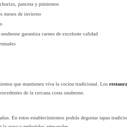
 chorizo, panceta y pimientos
los meses de invierno
no
 onubense garantiza carnes de excelente calidad
entuales
ientos que mantienen viva la cocina tradicional. Los
restaura
procedentes de la cercana costa onubense.
añas. En estos establecimientos podrás degustar tapas tradici
de la zona y embutidos artesanales.