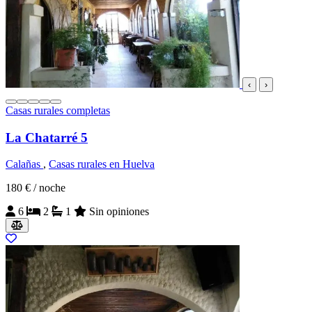
‹
›
Casas rurales completas
La Chatarré 5
Calañas
,
Casas rurales en Huelva
180 €
/ noche
6
2
1
Sin opiniones