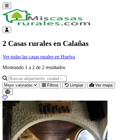
Abrir menú
Menú de cuenta
2 Casas rurales en Calañas
Ver todas las casas rurales en Huelva
Mostrando
1
a
2
de
2
resultados
Buscar alojamiento, ciudad o provincia para ir a su página
Filtros
Limpiar
Ver mapa
Resultados del listado