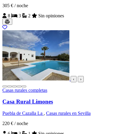
305 €
/ noche
8
3
2
Sin opiniones
‹
›
Casas rurales completas
Casa Rural Limones
Puebla de Cazalla La
,
Casas rurales en Sevilla
220 €
/ noche
6
3
1
Sin opiniones