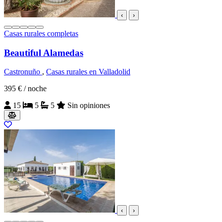
‹
›
Casas rurales completas
Beautiful Alamedas
Castronuño
,
Casas rurales en Valladolid
395 €
/ noche
15
5
5
Sin opiniones
‹
›