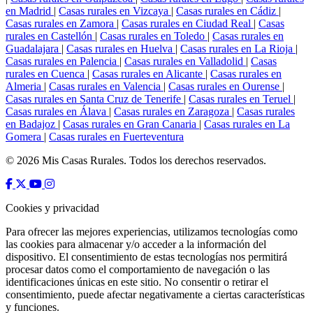
en Madrid
|
Casas rurales en Vizcaya
|
Casas rurales en Cádiz
|
Casas rurales en Zamora
|
Casas rurales en Ciudad Real
|
Casas
rurales en Castellón
|
Casas rurales en Toledo
|
Casas rurales en
Guadalajara
|
Casas rurales en Huelva
|
Casas rurales en La Rioja
|
Casas rurales en Palencia
|
Casas rurales en Valladolid
|
Casas
rurales en Cuenca
|
Casas rurales en Alicante
|
Casas rurales en
Almeria
|
Casas rurales en Valencia
|
Casas rurales en Ourense
|
Casas rurales en Santa Cruz de Tenerife
|
Casas rurales en Teruel
|
Casas rurales en Álava
|
Casas rurales en Zaragoza
|
Casas rurales
en Badajoz
|
Casas rurales en Gran Canaria
|
Casas rurales en La
Gomera
|
Casas rurales en Fuerteventura
© 2026 Mis Casas Rurales. Todos los derechos reservados.
Cookies y privacidad
Para ofrecer las mejores experiencias, utilizamos tecnologías como
las cookies para almacenar y/o acceder a la información del
dispositivo. El consentimiento de estas tecnologías nos permitirá
procesar datos como el comportamiento de navegación o las
identificaciones únicas en este sitio. No consentir o retirar el
consentimiento, puede afectar negativamente a ciertas características
y funciones.