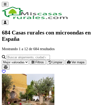
Abrir menú
Menú de cuenta
684 Casas rurales con microondas en
España
Mostrando
1
a
12
de
684
resultados
Buscar alojamiento, ciudad o provincia para ir a su página
Filtros
Limpiar
Ver mapa
Resultados del listado