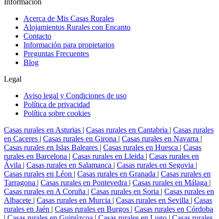
Información
Acerca de Mis Casas Rurales
Alojamientos Rurales con Encanto
Contacto
Información para propietarios
Preguntas Frecuentes
Blog
Legal
Aviso legal y Condiciones de uso
Política de privacidad
Política sobre cookies
Casas rurales en Asturias
|
Casas rurales en Cantabria
|
Casas rurales
en Caceres
|
Casas rurales en Girona
|
Casas rurales en Navarra
|
Casas rurales en Islas Baleares
|
Casas rurales en Huesca
|
Casas
rurales en Barcelona
|
Casas rurales en Lleida
|
Casas rurales en
Ávila
|
Casas rurales en Salamanca
|
Casas rurales en Segovia
|
Casas rurales en Léon
|
Casas rurales en Granada
|
Casas rurales en
Tarragona
|
Casas rurales en Pontevedra
|
Casas rurales en Málaga
|
Casas rurales en A Coruña
|
Casas rurales en Soria
|
Casas rurales en
Albacete
|
Casas rurales en Murcia
|
Casas rurales en Sevilla
|
Casas
rurales en Jaén
|
Casas rurales en Burgos
|
Casas rurales en Córdoba
|
Casas rurales en Guipúzcoa
|
Casas rurales en Lugo
|
Casas rurales