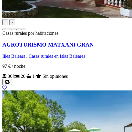
‹
›
Casas rurales por habitaciones
AGROTURISMO MATXANI GRAN
Illes Balears
,
Casas rurales en Islas Baleares
97 €
/ noche
36
26
1
Sin opiniones