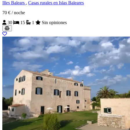
Illes Balears
,
Casas rurales en Islas Baleares
70 €
/ noche
30
15
1
Sin opiniones