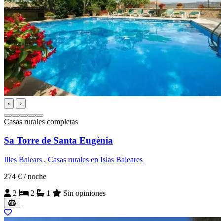
‹
›
Casas rurales completas
Sa Torre de Santa Eugènia
Illes Balears
,
Casas rurales en Islas Baleares
274 €
/ noche
2
2
1
Sin opiniones