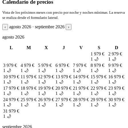
Calendario de precios
Vista de los próximos meses con precio por noche y noches mínimas. La reserva
se realiza desde el formulario lateral.
agosto 2026 · septiembre 2026
‹
›
agosto 2026
L
M
X
J
V
S
D
1
979 €
2
979 €
1 🌙
1 🌙
3
979 €
4
979 €
5
979 €
6
979 €
7
979 €
8
979 €
9
979 €
1 🌙
1 🌙
1 🌙
1 🌙
1 🌙
1 🌙
1 🌙
10
979 €
11
979 €
12
979 €
13
979 €
14
979 €
15
979 €
16
979 €
1 🌙
1 🌙
1 🌙
1 🌙
1 🌙
1 🌙
1 🌙
17
979 €
18
979 €
19
979 €
20
979 €
21
979 €
22
979 €
23
979 €
1 🌙
1 🌙
1 🌙
1 🌙
1 🌙
1 🌙
1 🌙
24
979 €
25
979 €
26
979 €
27
979 €
28
979 €
29
979 €
30
979 €
1 🌙
1 🌙
1 🌙
1 🌙
1 🌙
1 🌙
1 🌙
31
979 €
1 🌙
septiembre 2026