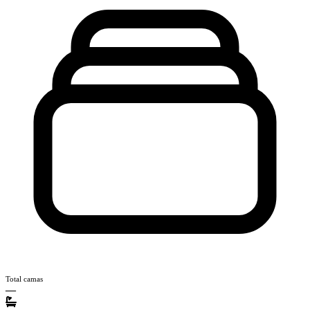
Total camas
—