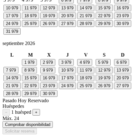
6
979
7
979
8
979
9
979
10
979
11
979
12
979
13
979
14
979
15
979
16
979
17
979
18
979
19
979
20
979
21
979
22
979
23
979
24
979
25
979
26
979
27
979
28
979
29
979
30
979
31
979
septiembre 2026
L
M
X
J
V
S
D
1
979
2
979
3
979
4
979
5
979
6
979
7
979
8
979
9
979
10
979
11
979
12
979
13
979
14
979
15
979
16
979
17
979
18
979
19
979
20
979
21
979
22
979
23
979
24
979
25
979
26
979
27
979
28
979
29
979
30
979
Pasado
Hoy
Reservado
Huéspedes
1 huésped
Restar huésped
Sumar huésped
−
+
Máx. 24
Comprobar disponibilidad
Solicitar reserva