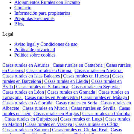
Alojamientos Rurales con Encanto
Contacto
Información para propietarios
Preguntas Frecuentes
Blog
Legal
Aviso legal y Condiciones de uso
Política de privacidad
Política sobre cookies
Casas rurales en Asturias
|
Casas rurales en Cantabria
|
Casas rurales
en Caceres
|
Casas rurales en Girona
|
Casas rurales en Navarra
|
Casas rurales en Islas Baleares
|
Casas rurales en Huesca
|
Casas
rurales en Barcelona
|
Casas rurales en Lleida
|
Casas rurales en
Ávila
|
Casas rurales en Salamanca
|
Casas rurales en Segovia
|
Casas rurales en Léon
|
Casas rurales en Granada
|
Casas rurales en
Tarragona
|
Casas rurales en Pontevedra
|
Casas rurales en Málaga
|
Casas rurales en A Coruña
|
Casas rurales en Soria
|
Casas rurales en
Albacete
|
Casas rurales en Murcia
|
Casas rurales en Sevilla
|
Casas
rurales en Jaén
|
Casas rurales en Burgos
|
Casas rurales en Córdoba
|
Casas rurales en Guipúzcoa
|
Casas rurales en Lugo
|
Casas rurales
en Madrid
|
Casas rurales en Vizcaya
|
Casas rurales en Cádiz
|
Casas rurales en Zamora
|
Casas rurales en Ciudad Real
|
Casas