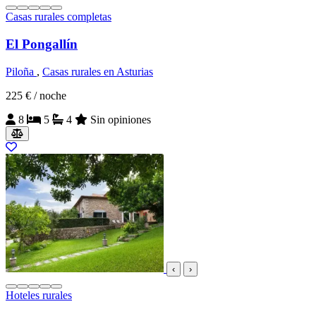
Casas rurales completas
El Pongallín
Piloña
,
Casas rurales en Asturias
225 €
/ noche
8
5
4
Sin opiniones
‹
›
Hoteles rurales