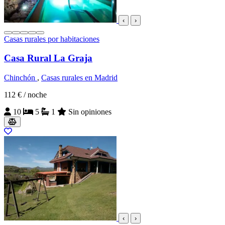
‹
›
Casas rurales por habitaciones
Casa Rural La Graja
Chinchón
,
Casas rurales en Madrid
112 €
/ noche
10
5
1
Sin opiniones
‹
›