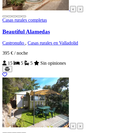
‹
›
Casas rurales completas
Beautiful Alamedas
Castronuño
,
Casas rurales en Valladolid
395 €
/ noche
15
5
5
Sin opiniones
‹
›