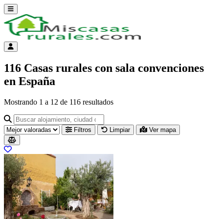
Abrir menú
Menú de cuenta
116 Casas rurales con sala convenciones
en España
Mostrando
1
a
12
de
116
resultados
Buscar alojamiento, ciudad o provincia para ir a su página
Filtros
Limpiar
Ver mapa
Resultados del listado