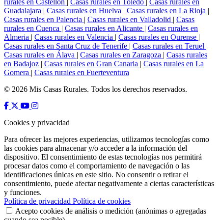
rurales en Castellón
|
Casas rurales en Toledo
|
Casas rurales en
Guadalajara
|
Casas rurales en Huelva
|
Casas rurales en La Rioja
|
Casas rurales en Palencia
|
Casas rurales en Valladolid
|
Casas
rurales en Cuenca
|
Casas rurales en Alicante
|
Casas rurales en
Almeria
|
Casas rurales en Valencia
|
Casas rurales en Ourense
|
Casas rurales en Santa Cruz de Tenerife
|
Casas rurales en Teruel
|
Casas rurales en Álava
|
Casas rurales en Zaragoza
|
Casas rurales
en Badajoz
|
Casas rurales en Gran Canaria
|
Casas rurales en La
Gomera
|
Casas rurales en Fuerteventura
© 2026 Mis Casas Rurales. Todos los derechos reservados.
Cookies y privacidad
Para ofrecer las mejores experiencias, utilizamos tecnologías como
las cookies para almacenar y/o acceder a la información del
dispositivo. El consentimiento de estas tecnologías nos permitirá
procesar datos como el comportamiento de navegación o las
identificaciones únicas en este sitio. No consentir o retirar el
consentimiento, puede afectar negativamente a ciertas características
y funciones.
Política de privacidad
Política de cookies
Acepto cookies de análisis o medición (anónimas o agregadas
cuando sea posible).