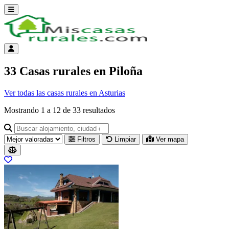
Abrir menú
Menú de cuenta
33 Casas rurales en Piloña
Ver todas las casas rurales en Asturias
Mostrando
1
a
12
de
33
resultados
Buscar alojamiento, ciudad o provincia para ir a su página
Filtros
Limpiar
Ver mapa
Resultados del listado