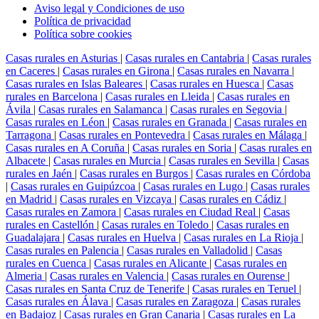
Aviso legal y Condiciones de uso
Política de privacidad
Política sobre cookies
Casas rurales en Asturias
|
Casas rurales en Cantabria
|
Casas rurales
en Caceres
|
Casas rurales en Girona
|
Casas rurales en Navarra
|
Casas rurales en Islas Baleares
|
Casas rurales en Huesca
|
Casas
rurales en Barcelona
|
Casas rurales en Lleida
|
Casas rurales en
Ávila
|
Casas rurales en Salamanca
|
Casas rurales en Segovia
|
Casas rurales en Léon
|
Casas rurales en Granada
|
Casas rurales en
Tarragona
|
Casas rurales en Pontevedra
|
Casas rurales en Málaga
|
Casas rurales en A Coruña
|
Casas rurales en Soria
|
Casas rurales en
Albacete
|
Casas rurales en Murcia
|
Casas rurales en Sevilla
|
Casas
rurales en Jaén
|
Casas rurales en Burgos
|
Casas rurales en Córdoba
|
Casas rurales en Guipúzcoa
|
Casas rurales en Lugo
|
Casas rurales
en Madrid
|
Casas rurales en Vizcaya
|
Casas rurales en Cádiz
|
Casas rurales en Zamora
|
Casas rurales en Ciudad Real
|
Casas
rurales en Castellón
|
Casas rurales en Toledo
|
Casas rurales en
Guadalajara
|
Casas rurales en Huelva
|
Casas rurales en La Rioja
|
Casas rurales en Palencia
|
Casas rurales en Valladolid
|
Casas
rurales en Cuenca
|
Casas rurales en Alicante
|
Casas rurales en
Almeria
|
Casas rurales en Valencia
|
Casas rurales en Ourense
|
Casas rurales en Santa Cruz de Tenerife
|
Casas rurales en Teruel
|
Casas rurales en Álava
|
Casas rurales en Zaragoza
|
Casas rurales
en Badajoz
|
Casas rurales en Gran Canaria
|
Casas rurales en La