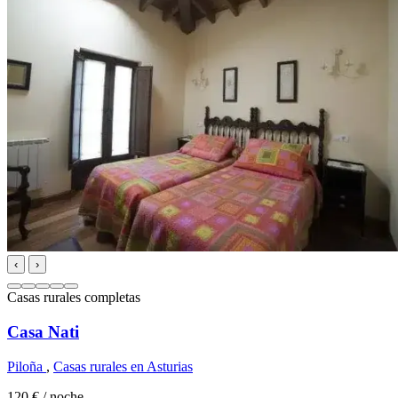
‹
›
Casas rurales completas
Casa Nati
Piloña
,
Casas rurales en Asturias
120 €
/ noche