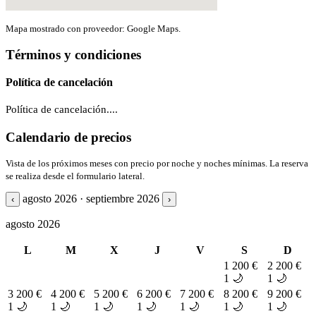
Mapa mostrado con proveedor: Google Maps.
Términos y condiciones
Política de cancelación
Política de cancelación....
Calendario de precios
Vista de los próximos meses con precio por noche y noches mínimas. La reserva
se realiza desde el formulario lateral.
agosto 2026 · septiembre 2026
‹
›
agosto 2026
L
M
X
J
V
S
D
1
200 €
2
200 €
1 🌙
1 🌙
3
200 €
4
200 €
5
200 €
6
200 €
7
200 €
8
200 €
9
200 €
1 🌙
1 🌙
1 🌙
1 🌙
1 🌙
1 🌙
1 🌙