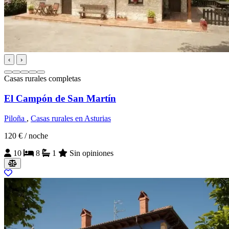
‹
›
Casas rurales completas
El Campón de San Martín
Piloña
,
Casas rurales en Asturias
120 €
/ noche
10
8
1
Sin opiniones