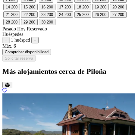
14
200
15
200
16
200
17
200
18
200
19
200
20
200
21
200
22
200
23
200
24
200
25
200
26
200
27
200
28
200
29
200
30
200
Pasado
Hoy
Reservado
Huéspedes
1 huésped
Restar huésped
Sumar huésped
−
+
Máx. 6
Comprobar disponibilidad
Solicitar reserva
Más alojamientos cerca de Piloña