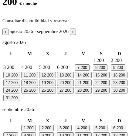
200
€ / noche
Consultar disponibilidad y reservar
agosto 2026 · septiembre 2026
‹
›
agosto 2026
L
M
X
J
V
S
D
1
200
2
200
3
200
4
200
5
200
6
200
7
200
8
200
9
200
10
200
11
200
12
200
13
200
14
200
15
200
16
200
17
200
18
200
19
200
20
200
21
200
22
200
23
200
24
200
25
200
26
200
27
200
28
200
29
200
30
200
31
200
septiembre 2026
L
M
X
J
V
S
D
1
200
2
200
3
200
4
200
5
200
6
200
7
200
8
200
9
200
10
200
11
200
12
200
13
200