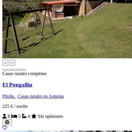
‹
›
Casas rurales completas
El Pongallín
Piloña
,
Casas rurales en Asturias
225 €
/ noche
8
5
4
Sin opiniones