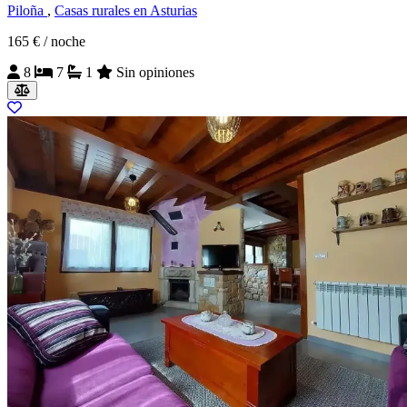
Piloña
,
Casas rurales en Asturias
165 €
/ noche
8
7
1
Sin opiniones