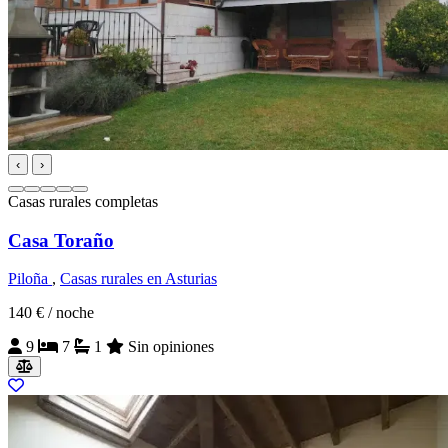
‹
›
Casas rurales completas
Casa Toraño
Piloña
,
Casas rurales en Asturias
140 €
/ noche
9
7
1
Sin opiniones