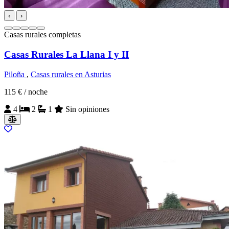
‹
›
Casas rurales completas
Casas Rurales La Llana I y II
Piloña
,
Casas rurales en Asturias
115 €
/ noche
4
2
1
Sin opiniones