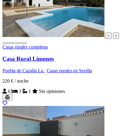
‹
›
Casas rurales completas
Casa Rural Limones
Puebla de Cazalla La
,
Casas rurales en Sevilla
220 €
/ noche
6
3
1
Sin opiniones