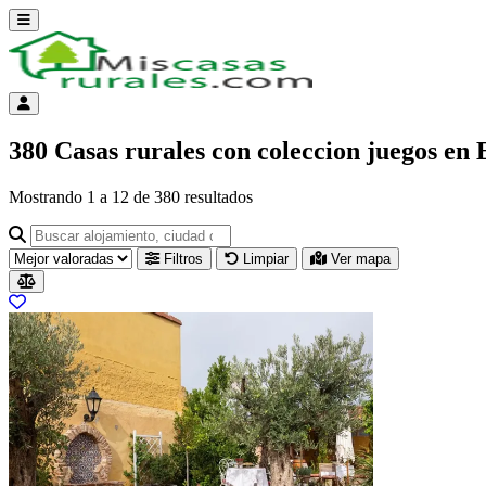
Abrir menú
Menú de cuenta
380 Casas rurales con coleccion juegos en
Mostrando
1
a
12
de
380
resultados
Buscar alojamiento, ciudad o provincia para ir a su página
Filtros
Limpiar
Ver mapa
Resultados del listado