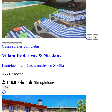
‹
›
Casas rurales completas
Villam Rodericus & Nicolaus
Lantejuela La
,
Casas rurales en Sevilla
455 €
/ noche
15
7
5
Sin opiniones