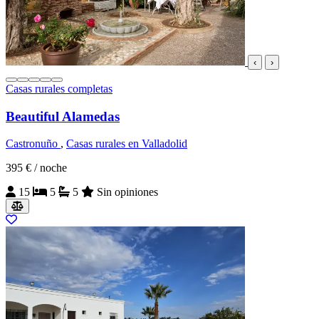
‹
›
Casas rurales completas
Beautiful Alamedas
Castronuño
,
Casas rurales en Valladolid
395 €
/ noche
15
5
5
Sin opiniones