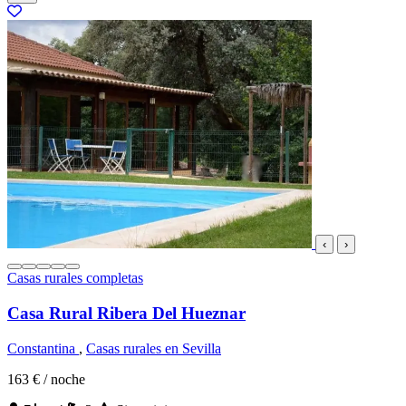
‹
›
Casas rurales completas
Casa Rural Ribera Del Hueznar
Constantina
,
Casas rurales en Sevilla
163 €
/ noche