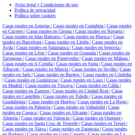
Aviso legal y Condiciones de uso
Política de privacidad
Política sobre cookies
Casas rurales en Asturias
|
Casas rurales en Cantabria
|
Casas rurales
en Caceres
|
Casas rurales en Girona
|
Casas rurales en Navarra
|
Casas rurales en Islas Baleares
|
Casas rurales en Huesca
|
Casas
rurales en Barcelona
|
Casas rurales en Lleida
|
Casas rurales en
Ávila
|
Casas rurales en Salamanca
|
Casas rurales en Segovia
|
Casas rurales en Léon
|
Casas rurales en Granada
|
Casas rurales en
Tarragona
|
Casas rurales en Pontevedra
|
Casas rurales en Málaga
|
Casas rurales en A Coruña
|
Casas rurales en Soria
|
Casas rurales en
Albacete
|
Casas rurales en Murcia
|
Casas rurales en Sevilla
|
Casas
rurales en Jaén
|
Casas rurales en Burgos
|
Casas rurales en Córdoba
|
Casas rurales en Guipúzcoa
|
Casas rurales en Lugo
|
Casas rurales
en Madrid
|
Casas rurales en Vizcaya
|
Casas rurales en Cádiz
|
Casas rurales en Zamora
|
Casas rurales en Ciudad Real
|
Casas
rurales en Castellón
|
Casas rurales en Toledo
|
Casas rurales en
Guadalajara
|
Casas rurales en Huelva
|
Casas rurales en La Rioja
|
Casas rurales en Palencia
|
Casas rurales en Valladolid
|
Casas
rurales en Cuenca
|
Casas rurales en Alicante
|
Casas rurales en
Almeria
|
Casas rurales en Valencia
|
Casas rurales en Ourense
|
Casas rurales en Santa Cruz de Tenerife
|
Casas rurales en Teruel
|
Casas rurales en Álava
|
Casas rurales en Zaragoza
|
Casas rurales
en Badajoz
|
Casas rurales en Gran Canaria
|
Casas rurales en La