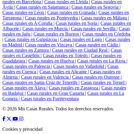
rurales en Barcelona
|
Casas rurales en Lleida
|
Casas rurales en
Ávila
|
Casas rurales en Salamanca
|
Casas rurales en Segovia
|
Casas rurales en Léon
|
Casas rurales en Granada
|
Casas rurales en
Tarragona
|
Casas rurales en Pontevedra
|
Casas rurales en Málaga
|
Casas rurales en A Coruña
|
Casas rurales en Soria
|
Casas rurales en
Albacete
|
Casas rurales en Murcia
|
Casas rurales en Sevilla
|
Casas
rurales en Jaén
|
Casas rurales en Burgos
|
Casas rurales en Córdoba
|
Casas rurales en Guipúzcoa
|
Casas rurales en Lugo
|
Casas rurales
en Madrid
|
Casas rurales en Vizcaya
|
Casas rurales en Cádiz
|
Casas rurales en Zamora
|
Casas rurales en Ciudad Real
|
Casas
rurales en Castellón
|
Casas rurales en Toledo
|
Casas rurales en
Guadalajara
|
Casas rurales en Huelva
|
Casas rurales en La Rioja
|
Casas rurales en Palencia
|
Casas rurales en Valladolid
|
Casas
rurales en Cuenca
|
Casas rurales en Alicante
|
Casas rurales en
Almeria
|
Casas rurales en Valencia
|
Casas rurales en Ourense
|
Casas rurales en Santa Cruz de Tenerife
|
Casas rurales en Teruel
|
Casas rurales en Álava
|
Casas rurales en Zaragoza
|
Casas rurales
en Badajoz
|
Casas rurales en Gran Canaria
|
Casas rurales en La
Gomera
|
Casas rurales en Fuerteventura
© 2026 Mis Casas Rurales. Todos los derechos reservados.
Cookies y privacidad