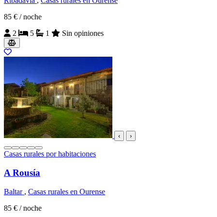
Ribadavia
,
Casas rurales en Ourense
85 €
/ noche
2
5
1
Sin opiniones
‹
›
Casas rurales por habitaciones
A Rousía
Baltar
,
Casas rurales en Ourense
85 €
/ noche