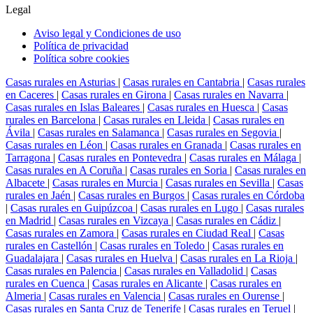
Legal
Aviso legal y Condiciones de uso
Política de privacidad
Política sobre cookies
Casas rurales en Asturias
|
Casas rurales en Cantabria
|
Casas rurales
en Caceres
|
Casas rurales en Girona
|
Casas rurales en Navarra
|
Casas rurales en Islas Baleares
|
Casas rurales en Huesca
|
Casas
rurales en Barcelona
|
Casas rurales en Lleida
|
Casas rurales en
Ávila
|
Casas rurales en Salamanca
|
Casas rurales en Segovia
|
Casas rurales en Léon
|
Casas rurales en Granada
|
Casas rurales en
Tarragona
|
Casas rurales en Pontevedra
|
Casas rurales en Málaga
|
Casas rurales en A Coruña
|
Casas rurales en Soria
|
Casas rurales en
Albacete
|
Casas rurales en Murcia
|
Casas rurales en Sevilla
|
Casas
rurales en Jaén
|
Casas rurales en Burgos
|
Casas rurales en Córdoba
|
Casas rurales en Guipúzcoa
|
Casas rurales en Lugo
|
Casas rurales
en Madrid
|
Casas rurales en Vizcaya
|
Casas rurales en Cádiz
|
Casas rurales en Zamora
|
Casas rurales en Ciudad Real
|
Casas
rurales en Castellón
|
Casas rurales en Toledo
|
Casas rurales en
Guadalajara
|
Casas rurales en Huelva
|
Casas rurales en La Rioja
|
Casas rurales en Palencia
|
Casas rurales en Valladolid
|
Casas
rurales en Cuenca
|
Casas rurales en Alicante
|
Casas rurales en
Almeria
|
Casas rurales en Valencia
|
Casas rurales en Ourense
|
Casas rurales en Santa Cruz de Tenerife
|
Casas rurales en Teruel
|