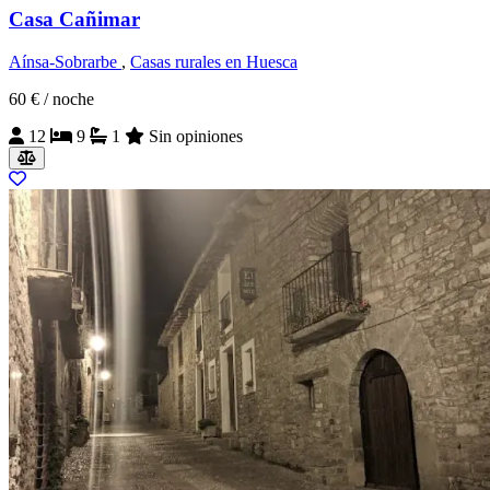
Casa Cañimar
Aínsa-Sobrarbe
,
Casas rurales en Huesca
60 €
/ noche
12
9
1
Sin opiniones