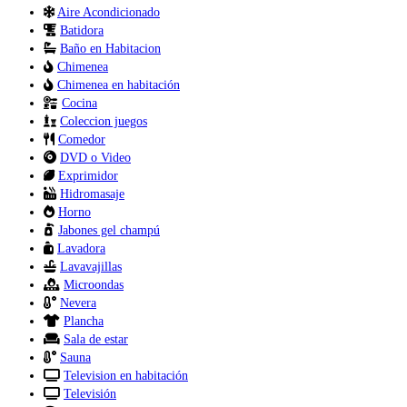
Aire Acondicionado
Batidora
Baño en Habitacion
Chimenea
Chimenea en habitación
Cocina
Coleccion juegos
Comedor
DVD o Video
Exprimidor
Hidromasaje
Horno
Jabones gel champú
Lavadora
Lavavajillas
Microondas
Nevera
Plancha
Sala de estar
Sauna
Television en habitación
Televisión