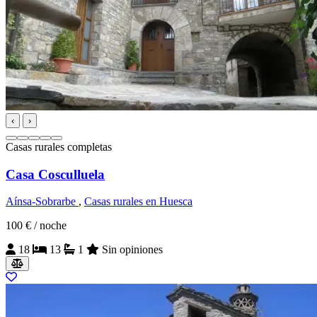
‹
›
Casas rurales completas
Casa Cosculluela
Aínsa-Sobrarbe
,
Casas rurales en Huesca
100 €
/ noche
18
13
1
Sin opiniones