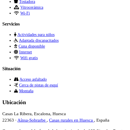
Tostadora
Vitrocerámica
Wi-Fi
Servicios
Actividades para niños
Adaptada discapacitados
Cuna disponible
Internet
Wifi gratis
Situación
Acceso asfaltado
Cerca de pistas de esquí
Montaña
Ubicación
Casas La Ribera, Escalona, Huesca
22363 ·
Aínsa-Sobrarbe
,
Casas rurales en Huesca
, España