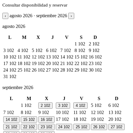
Consultar disponibilidad y reservar
agosto 2026 · septiembre 2026
‹
›
agosto 2026
L
M
X
J
V
S
D
1
102
2
102
3
102
4
102
5
102
6
102
7
102
8
102
9
102
10
102
11
102
12
102
13
102
14
102
15
102
16
102
17
102
18
102
19
102
20
102
21
102
22
102
23
102
24
102
25
102
26
102
27
102
28
102
29
102
30
102
31
102
septiembre 2026
L
M
X
J
V
S
D
1
102
5
102
6
102
2
102
3
102
4
102
7
102
8
102
9
102
10
102
11
102
12
102
13
102
17
102
18
102
19
102
20
102
14
102
15
102
16
102
21
102
22
102
23
102
24
102
25
102
26
102
27
102