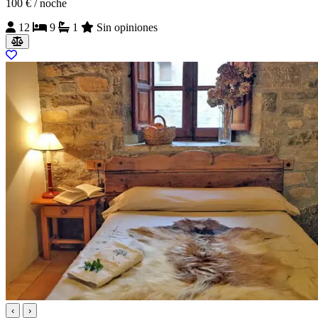
100 €
/ noche
12
9
1
Sin opiniones
‹
›