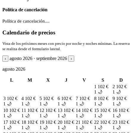
Política de cancelación
Política de cancelación....
Calendario de precios
Vista de los próximos meses con precio por noche y noches mínimas. La reserva
se realiza desde el formulario lateral.
agosto 2026 · septiembre 2026
‹
›
agosto 2026
L
M
X
J
V
S
D
1
102 €
2
102 €
1 🌙
1 🌙
3
102 €
4
102 €
5
102 €
6
102 €
7
102 €
8
102 €
9
102 €
1 🌙
1 🌙
1 🌙
1 🌙
1 🌙
1 🌙
1 🌙
10
102 €
11
102 €
12
102 €
13
102 €
14
102 €
15
102 €
16
102 €
1 🌙
1 🌙
1 🌙
1 🌙
1 🌙
1 🌙
1 🌙
17
102 €
18
102 €
19
102 €
20
102 €
21
102 €
22
102 €
23
102 €
1 🌙
1 🌙
1 🌙
1 🌙
1 🌙
1 🌙
1 🌙