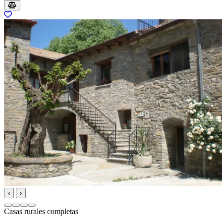
‹
›
Casas rurales completas