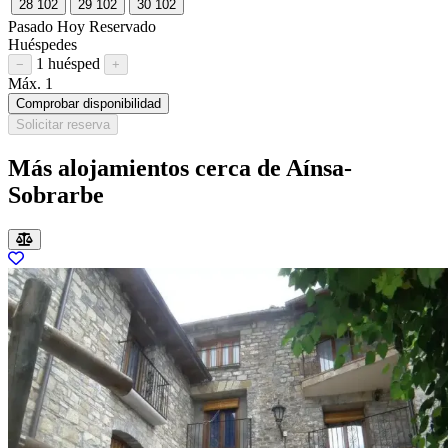
28
102
29
102
30
102
Pasado
Hoy
Reservado
Huéspedes
1 huésped
Restar huésped
Sumar huésped
−
+
Máx. 1
Comprobar disponibilidad
Solicitar reserva
Más alojamientos cerca de Aínsa-
Sobrarbe