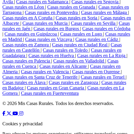
Ávila
|
Casas rurales en Salamanca
|
Casas rurales en Segovia
|
Casas rurales en Léon
|
Casas rurales en Granada
|
Casas rurales en
Tarragona
|
Casas rurales en Pontevedra
|
Casas rurales en Málaga
|
Casas rurales en A Coruña
|
Casas rurales en Soria
|
Casas rurales en
Albacete
|
Casas rurales en Murcia
|
Casas rurales en Sevilla
|
Casas
rurales en Jaén
|
Casas rurales en Burgos
|
Casas rurales en Córdoba
|
Casas rurales en Guipúzcoa
|
Casas rurales en Lugo
|
Casas rurales
en Madrid
|
Casas rurales en Vizcaya
|
Casas rurales en Cádiz
|
Casas rurales en Zamora
|
Casas rurales en Ciudad Real
|
Casas
rurales en Castellón
|
Casas rurales en Toledo
|
Casas rurales en
Guadalajara
|
Casas rurales en Huelva
|
Casas rurales en La Rioja
|
Casas rurales en Palencia
|
Casas rurales en Valladolid
|
Casas
rurales en Cuenca
|
Casas rurales en Alicante
|
Casas rurales en
Almeria
|
Casas rurales en Valencia
|
Casas rurales en Ourense
|
Casas rurales en Santa Cruz de Tenerife
|
Casas rurales en Teruel
|
Casas rurales en Álava
|
Casas rurales en Zaragoza
|
Casas rurales
en Badajoz
|
Casas rurales en Gran Canaria
|
Casas rurales en La
Gomera
|
Casas rurales en Fuerteventura
© 2026 Mis Casas Rurales. Todos los derechos reservados.
Cookies y privacidad
Para ofrecer las mejores experiencias, utilizamos tecnologías como