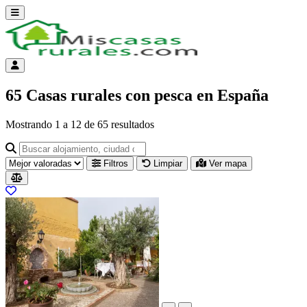
Abrir menú
Menú de cuenta
65 Casas rurales con pesca en España
Mostrando
1
a
12
de
65
resultados
Buscar alojamiento, ciudad o provincia para ir a su página
Filtros
Limpiar
Ver mapa
Resultados del listado