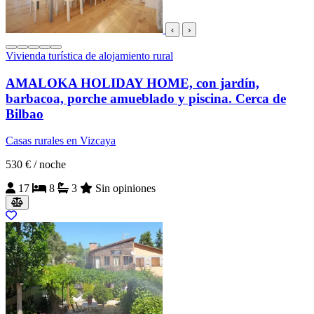
‹
›
Vivienda turística de alojamiento rural
AMALOKA HOLIDAY HOME, con jardín,
barbacoa, porche amueblado y piscina. Cerca de
Bilbao
Casas rurales en Vizcaya
530 €
/ noche
17
8
3
Sin opiniones