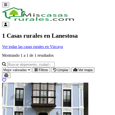
Abrir menú
Menú de cuenta
1 Casas rurales en Lanestosa
Ver todas las casas rurales en Vizcaya
Mostrando
1
a
1
de
1
resultados
Buscar alojamiento, ciudad o provincia para ir a su página
Filtros
Limpiar
Ver mapa
Resultados del listado