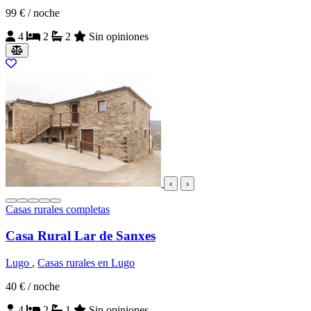
99 €
/ noche
4
2
2
Sin opiniones
‹
›
Casas rurales completas
Casa Rural Lar de Sanxes
Lugo
,
Casas rurales en Lugo
40 €
/ noche
4
2
1
Sin opiniones