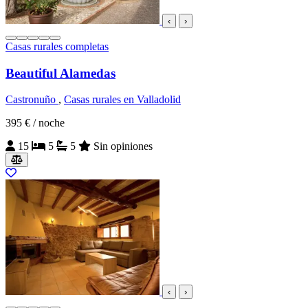
‹
›
Casas rurales completas
Beautiful Alamedas
Castronuño
,
Casas rurales en Valladolid
395 €
/ noche
15
5
5
Sin opiniones
‹
›