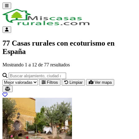
Abrir menú
Menú de cuenta
77 Casas rurales con ecoturismo en
España
Mostrando
1
a
12
de
77
resultados
Buscar alojamiento, ciudad o provincia para ir a su página
Filtros
Limpiar
Ver mapa
Resultados del listado