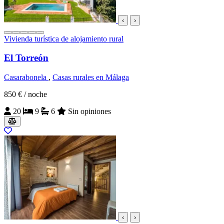
‹
›
Vivienda turística de alojamiento rural
El Torreón
Casarabonela
,
Casas rurales en Málaga
850 €
/ noche
20
9
6
Sin opiniones
‹
›