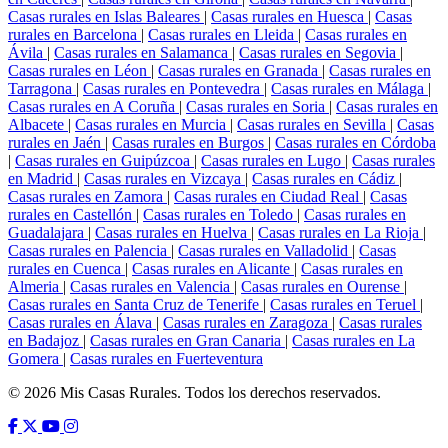
Casas rurales en Islas Baleares
|
Casas rurales en Huesca
|
Casas
rurales en Barcelona
|
Casas rurales en Lleida
|
Casas rurales en
Ávila
|
Casas rurales en Salamanca
|
Casas rurales en Segovia
|
Casas rurales en Léon
|
Casas rurales en Granada
|
Casas rurales en
Tarragona
|
Casas rurales en Pontevedra
|
Casas rurales en Málaga
|
Casas rurales en A Coruña
|
Casas rurales en Soria
|
Casas rurales en
Albacete
|
Casas rurales en Murcia
|
Casas rurales en Sevilla
|
Casas
rurales en Jaén
|
Casas rurales en Burgos
|
Casas rurales en Córdoba
|
Casas rurales en Guipúzcoa
|
Casas rurales en Lugo
|
Casas rurales
en Madrid
|
Casas rurales en Vizcaya
|
Casas rurales en Cádiz
|
Casas rurales en Zamora
|
Casas rurales en Ciudad Real
|
Casas
rurales en Castellón
|
Casas rurales en Toledo
|
Casas rurales en
Guadalajara
|
Casas rurales en Huelva
|
Casas rurales en La Rioja
|
Casas rurales en Palencia
|
Casas rurales en Valladolid
|
Casas
rurales en Cuenca
|
Casas rurales en Alicante
|
Casas rurales en
Almeria
|
Casas rurales en Valencia
|
Casas rurales en Ourense
|
Casas rurales en Santa Cruz de Tenerife
|
Casas rurales en Teruel
|
Casas rurales en Álava
|
Casas rurales en Zaragoza
|
Casas rurales
en Badajoz
|
Casas rurales en Gran Canaria
|
Casas rurales en La
Gomera
|
Casas rurales en Fuerteventura
© 2026 Mis Casas Rurales. Todos los derechos reservados.