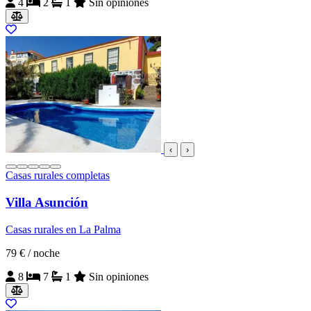
4
2
1
Sin opiniones
‹
›
Casas rurales completas
Villa Asunción
Casas rurales en La Palma
79 €
/ noche
8
7
1
Sin opiniones