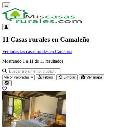
Abrir menú
Menú de cuenta
11 Casas rurales en Camaleño
Ver todas las casas rurales en Cantabria
Mostrando
1
a
11
de
11
resultados
Buscar alojamiento, ciudad o provincia para ir a su página
Filtros
Limpiar
Ver mapa
Resultados del listado