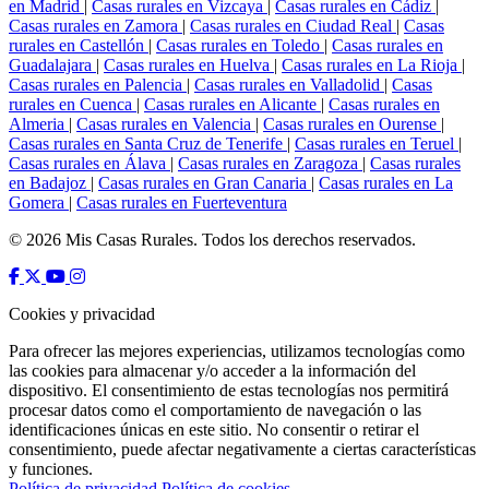
en Madrid
|
Casas rurales en Vizcaya
|
Casas rurales en Cádiz
|
Casas rurales en Zamora
|
Casas rurales en Ciudad Real
|
Casas
rurales en Castellón
|
Casas rurales en Toledo
|
Casas rurales en
Guadalajara
|
Casas rurales en Huelva
|
Casas rurales en La Rioja
|
Casas rurales en Palencia
|
Casas rurales en Valladolid
|
Casas
rurales en Cuenca
|
Casas rurales en Alicante
|
Casas rurales en
Almeria
|
Casas rurales en Valencia
|
Casas rurales en Ourense
|
Casas rurales en Santa Cruz de Tenerife
|
Casas rurales en Teruel
|
Casas rurales en Álava
|
Casas rurales en Zaragoza
|
Casas rurales
en Badajoz
|
Casas rurales en Gran Canaria
|
Casas rurales en La
Gomera
|
Casas rurales en Fuerteventura
© 2026 Mis Casas Rurales. Todos los derechos reservados.
Cookies y privacidad
Para ofrecer las mejores experiencias, utilizamos tecnologías como
las cookies para almacenar y/o acceder a la información del
dispositivo. El consentimiento de estas tecnologías nos permitirá
procesar datos como el comportamiento de navegación o las
identificaciones únicas en este sitio. No consentir o retirar el
consentimiento, puede afectar negativamente a ciertas características
y funciones.
Política de privacidad
Política de cookies