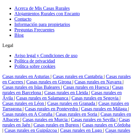
Acerca de Mis Casas Rurales
Alojamientos Rurales con Encanto
Contacto
Información para propietarios
Preguntas Frecuentes
Blog
Legal
Aviso legal y Condiciones de uso
Política de privacidad
Política sobre cookies
Casas rurales en Asturias
|
Casas rurales en Cantabria
|
Casas rurales
en Caceres
|
Casas rurales en Girona
|
Casas rurales en Navarra
|
Casas rurales en Islas Baleares
|
Casas rurales en Huesca
|
Casas
rurales en Barcelona
|
Casas rurales en Lleida
|
Casas rurales en
Ávila
|
Casas rurales en Salamanca
|
Casas rurales en Segovia
|
Casas rurales en Léon
|
Casas rurales en Granada
|
Casas rurales en
Tarragona
|
Casas rurales en Pontevedra
|
Casas rurales en Málaga
|
Casas rurales en A Coruña
|
Casas rurales en Soria
|
Casas rurales en
Albacete
|
Casas rurales en Murcia
|
Casas rurales en Sevilla
|
Casas
rurales en Jaén
|
Casas rurales en Burgos
|
Casas rurales en Córdoba
|
Casas rurales en Guipúzcoa
|
Casas rurales en Lugo
|
Casas rurales