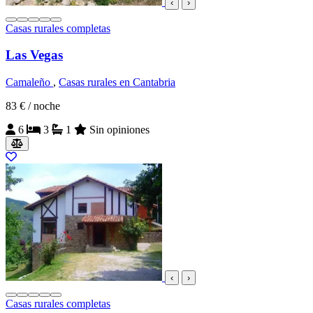
‹
›
Casas rurales completas
Las Vegas
Camaleño
,
Casas rurales en Cantabria
83 €
/ noche
6
3
1
Sin opiniones
‹
›
Casas rurales completas