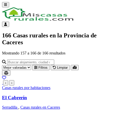
Abrir menú
Menú de cuenta
166 Casas rurales en la Provincia de
Caceres
Mostrando
157
a
166
de
166
resultados
Buscar alojamiento, ciudad o provincia para ir a su página
Filtros
Limpiar
Resultados del listado
‹
›
Casas rurales por habitaciones
El Cabrerín
Serradilla
,
Casas rurales en Caceres