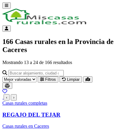
Abrir menú
Menú de cuenta
166 Casas rurales en la Provincia de
Caceres
Mostrando
13
a
24
de
166
resultados
Buscar alojamiento, ciudad o provincia para ir a su página
Filtros
Limpiar
Resultados del listado
‹
›
Casas rurales completas
REGAJO DEL TEJAR
Casas rurales en Caceres