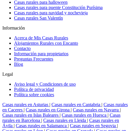
Casas rurales para halloween
Casas rurales para puente Constitución Purísima
Casas rurales para navidad y nochevieja
Casas rurales San Valentín
Información
Acerca de Mis Casas Rurales
Alojamientos Rurales con Encanto
Contacto
Información para propietarios
Preguntas Frecuentes
Blog
Legal
Aviso legal y Condiciones de uso
Política de privacidad
Política sobre cookies
Casas rurales en Asturias
|
Casas rurales en Cantabria
|
Casas rurales
en Caceres
|
Casas rurales en Girona
|
Casas rurales en Navarra
|
Casas rurales en Islas Baleares
|
Casas rurales en Huesca
|
Casas
rurales en Barcelona
|
Casas rurales en Lleida
|
Casas rurales en
Ávila
|
Casas rurales en Salamanca
|
Casas rurales en Segovia
|
Casas rurales en Léon
|
Casas rurales en Granada
|
Casas rurales en