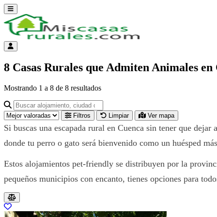
Abrir menú
Menú de cuenta
8 Casas Rurales que Admiten Animales en
Mostrando
1
a
8
de
8
resultados
Buscar alojamiento, ciudad o provincia para ir a su página
Filtros
Limpiar
Ver mapa
Si buscas una escapada rural en Cuenca sin tener que dejar a
donde tu perro o gato será bienvenido como un huésped más
Estos alojamientos pet-friendly se distribuyen por la provinc
pequeños municipios con encanto, tienes opciones para todos
Resultados del listado