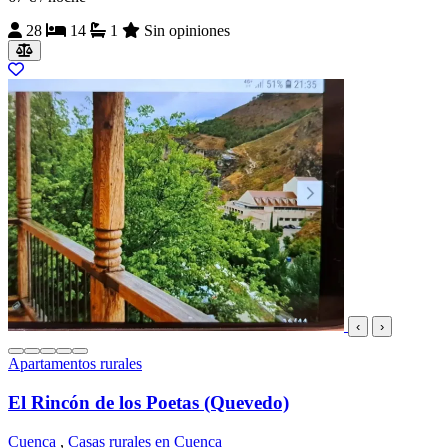
28
14
1
Sin opiniones
‹
›
Apartamentos rurales
El Rincón de los Poetas (Quevedo)
Cuenca
,
Casas rurales en Cuenca