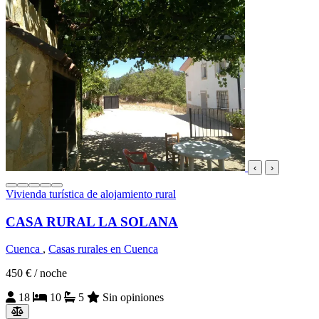
‹
›
Vivienda turística de alojamiento rural
CASA RURAL LA SOLANA
Cuenca
,
Casas rurales en Cuenca
450 €
/ noche
18
10
5
Sin opiniones