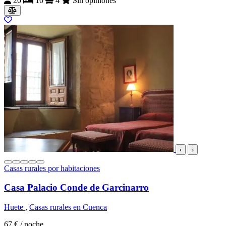
20
10
4
Sin opiniones
‹
›
Casas rurales por habitaciones
Casa Palacio Conde de Garcinarro
Huete
,
Casas rurales en Cuenca
67 €
/ noche