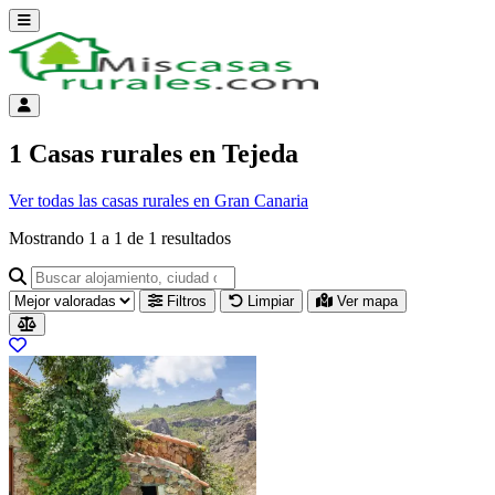
Abrir menú
Menú de cuenta
1 Casas rurales en Tejeda
Ver todas las casas rurales en Gran Canaria
Mostrando
1
a
1
de
1
resultados
Buscar alojamiento, ciudad o provincia para ir a su página
Filtros
Limpiar
Ver mapa
Resultados del listado