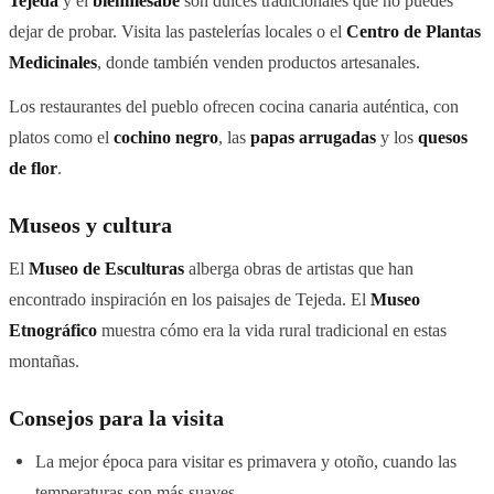
Tejeda
y el
bienmesabe
son dulces tradicionales que no puedes
dejar de probar. Visita las pastelerías locales o el
Centro de Plantas
Medicinales
, donde también venden productos artesanales.
Los restaurantes del pueblo ofrecen cocina canaria auténtica, con
platos como el
cochino negro
, las
papas arrugadas
y los
quesos
de flor
.
Museos y cultura
El
Museo de Esculturas
alberga obras de artistas que han
encontrado inspiración en los paisajes de Tejeda. El
Museo
Etnográfico
muestra cómo era la vida rural tradicional en estas
montañas.
Consejos para la visita
La mejor época para visitar es primavera y otoño, cuando las
temperaturas son más suaves