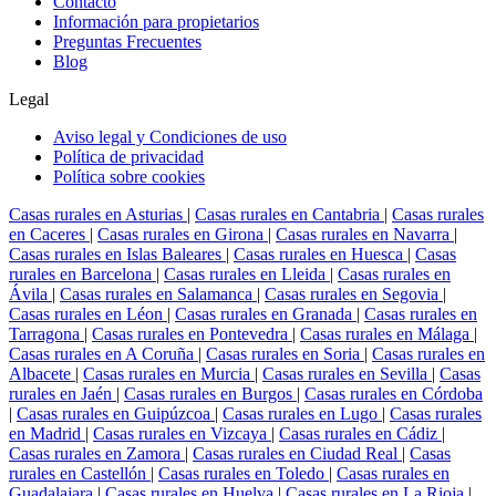
Contacto
Información para propietarios
Preguntas Frecuentes
Blog
Legal
Aviso legal y Condiciones de uso
Política de privacidad
Política sobre cookies
Casas rurales en Asturias
|
Casas rurales en Cantabria
|
Casas rurales
en Caceres
|
Casas rurales en Girona
|
Casas rurales en Navarra
|
Casas rurales en Islas Baleares
|
Casas rurales en Huesca
|
Casas
rurales en Barcelona
|
Casas rurales en Lleida
|
Casas rurales en
Ávila
|
Casas rurales en Salamanca
|
Casas rurales en Segovia
|
Casas rurales en Léon
|
Casas rurales en Granada
|
Casas rurales en
Tarragona
|
Casas rurales en Pontevedra
|
Casas rurales en Málaga
|
Casas rurales en A Coruña
|
Casas rurales en Soria
|
Casas rurales en
Albacete
|
Casas rurales en Murcia
|
Casas rurales en Sevilla
|
Casas
rurales en Jaén
|
Casas rurales en Burgos
|
Casas rurales en Córdoba
|
Casas rurales en Guipúzcoa
|
Casas rurales en Lugo
|
Casas rurales
en Madrid
|
Casas rurales en Vizcaya
|
Casas rurales en Cádiz
|
Casas rurales en Zamora
|
Casas rurales en Ciudad Real
|
Casas
rurales en Castellón
|
Casas rurales en Toledo
|
Casas rurales en
Guadalajara
|
Casas rurales en Huelva
|
Casas rurales en La Rioja
|