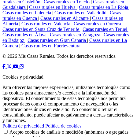
rurales en Castellón
|
Casas rurales en Toledo
|
Casas rurales en
Guadalajara
|
Casas rurales en Huelva
|
Casas rurales en La Rioja
|
Casas rurales en Palencia
|
Casas rurales en Valladolid
|
Casas
rurales en Cuenca
|
Casas rurales en Alicante
|
Casas rurales en
Almeria
|
Casas rurales en Valencia
|
Casas rurales en Ourense
|
Casas rurales en Santa Cruz de Tenerife
|
Casas rurales en Teruel
|
Casas rurales en Álava
|
Casas rurales en Zaragoza
|
Casas rurales
en Badajoz
|
Casas rurales en Gran Canaria
|
Casas rurales en La
Gomera
|
Casas rurales en Fuerteventura
© 2026 Mis Casas Rurales. Todos los derechos reservados.
Cookies y privacidad
Para ofrecer las mejores experiencias, utilizamos tecnologías como
las cookies para almacenar y/o acceder a la información del
dispositivo. El consentimiento de estas tecnologías nos permitirá
procesar datos como el comportamiento de navegación o las
identificaciones únicas en este sitio. No consentir o retirar el
consentimiento, puede afectar negativamente a ciertas características
y funciones.
Política de privacidad
Política de cookies
Acepto cookies de análisis o medición (anónimas o agregadas