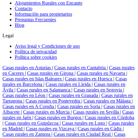
Alojamientos Rurales con Encanto
Contacto
Información para propietarios
Preguntas Frecuentes
Blog
Legal
Aviso legal y Condiciones de uso
Política de privacidad
Política sobre cookies
Casas rurales en Asturias
|
Casas rurales en Cantabria
|
Casas rurales
en Caceres
|
Casas rurales en Girona
|
Casas rurales en Navarra
|
Casas rurales en Islas Baleares
|
Casas rurales en Huesca
|
Casas
rurales en Barcelona
|
Casas rurales en Lleida
|
Casas rurales en
Ávila
|
Casas rurales en Salamanca
|
Casas rurales en Segovia
|
Casas rurales en Léon
|
Casas rurales en Granada
|
Casas rurales en
Tarragona
|
Casas rurales en Pontevedra
|
Casas rurales en Málaga
|
Casas rurales en A Coruña
|
Casas rurales en Soria
|
Casas rurales en
Albacete
|
Casas rurales en Murcia
|
Casas rurales en Sevilla
|
Casas
rurales en Jaén
|
Casas rurales en Burgos
|
Casas rurales en Córdoba
|
Casas rurales en Guipúzcoa
|
Casas rurales en Lugo
|
Casas rurales
en Madrid
|
Casas rurales en Vizcaya
|
Casas rurales en Cádiz
|
Casas rurales en Zamora
|
Casas rurales en Ciudad Real
|
Casas