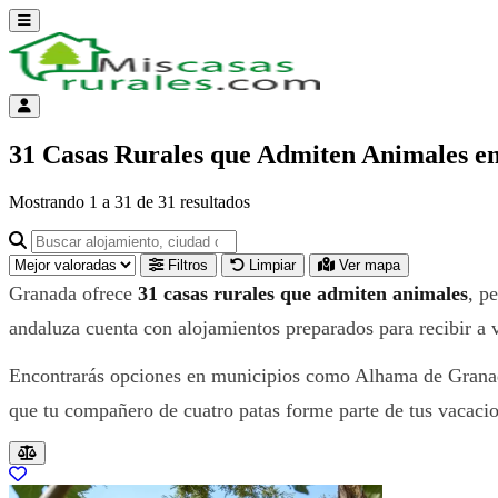
Abrir menú
Menú de cuenta
31 Casas Rurales que Admiten Animales e
Mostrando
1
a
31
de
31
resultados
Buscar alojamiento, ciudad o provincia para ir a su página
Filtros
Limpiar
Ver mapa
Granada ofrece
31 casas rurales que admiten animales
, p
andaluza cuenta con alojamientos preparados para recibir a v
Encontrarás opciones en municipios como Alhama de Granada, 
que tu compañero de cuatro patas forme parte de tus vacaci
Resultados del listado