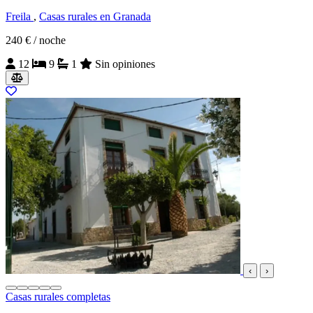
Freila
,
Casas rurales en Granada
240 €
/ noche
12
9
1
Sin opiniones
‹
›
Casas rurales completas