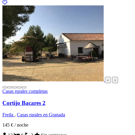
‹
›
Casas rurales completas
Cortijo Bacares 2
Freila
,
Casas rurales en Granada
145 €
/ noche