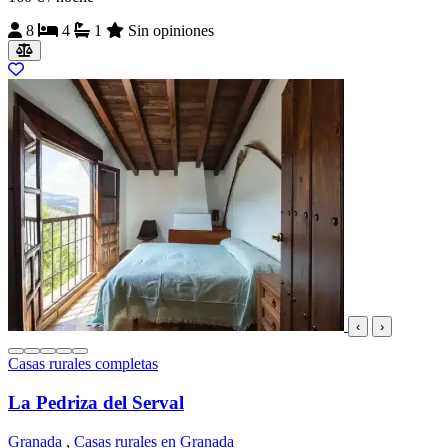
8
4
1
Sin opiniones
‹
›
Casas rurales completas
La Pedriza del Serval
Granada
,
Casas rurales en Granada