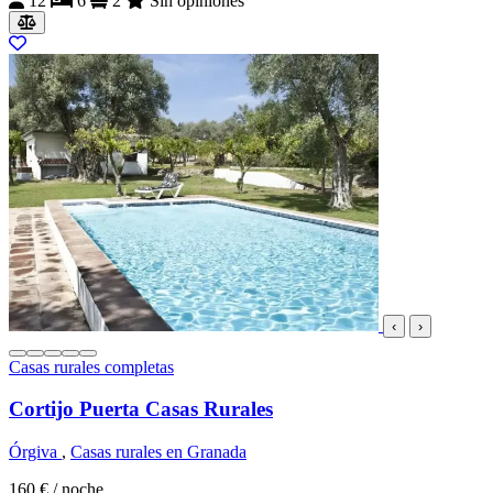
12
6
2
Sin opiniones
‹
›
Casas rurales completas
Cortijo Puerta Casas Rurales
Órgiva
,
Casas rurales en Granada
160 €
/ noche