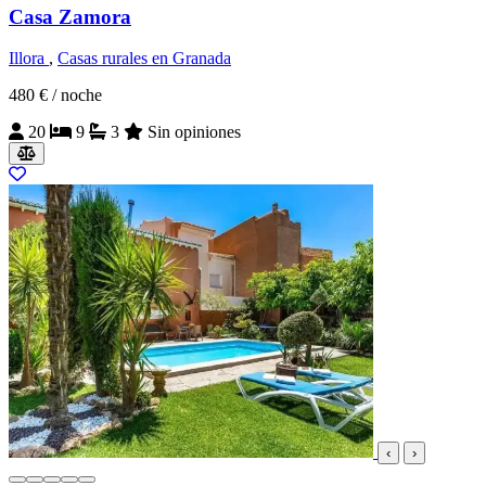
Casa Zamora
Illora
,
Casas rurales en Granada
480 €
/ noche
20
9
3
Sin opiniones
‹
›