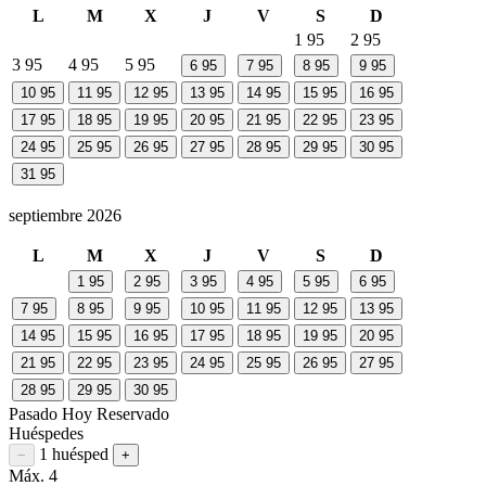
L
M
X
J
V
S
D
1
95
2
95
3
95
4
95
5
95
6
95
7
95
8
95
9
95
10
95
11
95
12
95
13
95
14
95
15
95
16
95
17
95
18
95
19
95
20
95
21
95
22
95
23
95
24
95
25
95
26
95
27
95
28
95
29
95
30
95
31
95
septiembre 2026
L
M
X
J
V
S
D
1
95
2
95
3
95
4
95
5
95
6
95
7
95
8
95
9
95
10
95
11
95
12
95
13
95
14
95
15
95
16
95
17
95
18
95
19
95
20
95
21
95
22
95
23
95
24
95
25
95
26
95
27
95
28
95
29
95
30
95
Pasado
Hoy
Reservado
Huéspedes
1 huésped
Restar huésped
Sumar huésped
−
+
Máx. 4