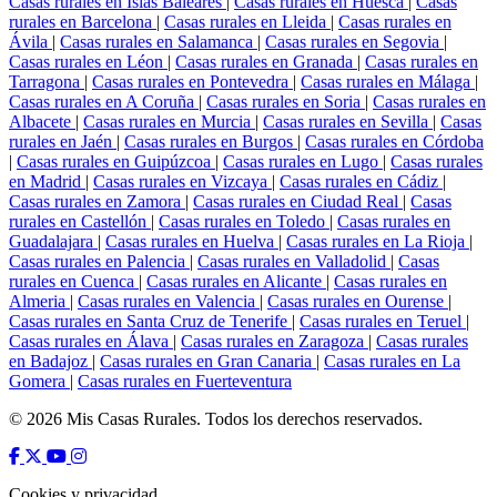
Casas rurales en Islas Baleares
|
Casas rurales en Huesca
|
Casas
rurales en Barcelona
|
Casas rurales en Lleida
|
Casas rurales en
Ávila
|
Casas rurales en Salamanca
|
Casas rurales en Segovia
|
Casas rurales en Léon
|
Casas rurales en Granada
|
Casas rurales en
Tarragona
|
Casas rurales en Pontevedra
|
Casas rurales en Málaga
|
Casas rurales en A Coruña
|
Casas rurales en Soria
|
Casas rurales en
Albacete
|
Casas rurales en Murcia
|
Casas rurales en Sevilla
|
Casas
rurales en Jaén
|
Casas rurales en Burgos
|
Casas rurales en Córdoba
|
Casas rurales en Guipúzcoa
|
Casas rurales en Lugo
|
Casas rurales
en Madrid
|
Casas rurales en Vizcaya
|
Casas rurales en Cádiz
|
Casas rurales en Zamora
|
Casas rurales en Ciudad Real
|
Casas
rurales en Castellón
|
Casas rurales en Toledo
|
Casas rurales en
Guadalajara
|
Casas rurales en Huelva
|
Casas rurales en La Rioja
|
Casas rurales en Palencia
|
Casas rurales en Valladolid
|
Casas
rurales en Cuenca
|
Casas rurales en Alicante
|
Casas rurales en
Almeria
|
Casas rurales en Valencia
|
Casas rurales en Ourense
|
Casas rurales en Santa Cruz de Tenerife
|
Casas rurales en Teruel
|
Casas rurales en Álava
|
Casas rurales en Zaragoza
|
Casas rurales
en Badajoz
|
Casas rurales en Gran Canaria
|
Casas rurales en La
Gomera
|
Casas rurales en Fuerteventura
© 2026 Mis Casas Rurales. Todos los derechos reservados.
Cookies y privacidad