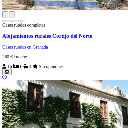
‹
›
Casas rurales completas
Alojamientos rurales Cortijo del Norte
Casas rurales en Granada
260 €
/ noche
16
6
4
Sin opiniones