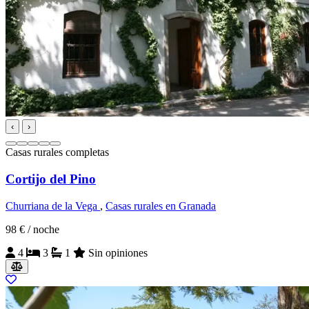
‹
›
Casas rurales completas
Cortijo del Pino
Churriana de la Vega
,
Casas rurales en Granada
98 €
/ noche
4
3
1
Sin opiniones