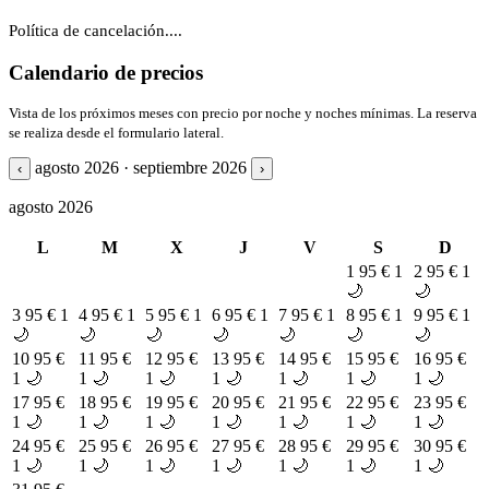
Política de cancelación....
Calendario de precios
Vista de los próximos meses con precio por noche y noches mínimas. La reserva
se realiza desde el formulario lateral.
agosto 2026 · septiembre 2026
‹
›
agosto 2026
L
M
X
J
V
S
D
1
95 €
1
2
95 €
1
🌙
🌙
3
95 €
1
4
95 €
1
5
95 €
1
6
95 €
1
7
95 €
1
8
95 €
1
9
95 €
1
🌙
🌙
🌙
🌙
🌙
🌙
🌙
10
95 €
11
95 €
12
95 €
13
95 €
14
95 €
15
95 €
16
95 €
1 🌙
1 🌙
1 🌙
1 🌙
1 🌙
1 🌙
1 🌙
17
95 €
18
95 €
19
95 €
20
95 €
21
95 €
22
95 €
23
95 €
1 🌙
1 🌙
1 🌙
1 🌙
1 🌙
1 🌙
1 🌙
24
95 €
25
95 €
26
95 €
27
95 €
28
95 €
29
95 €
30
95 €
1 🌙
1 🌙
1 🌙
1 🌙
1 🌙
1 🌙
1 🌙