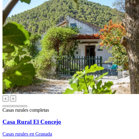
‹
›
Casas rurales completas
Casa Rural El Concejo
Casas rurales en Granada