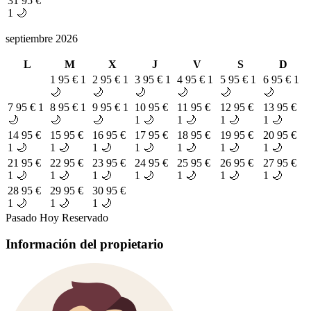
31
95 €
1 🌙
septiembre 2026
L
M
X
J
V
S
D
1
95 €
1
2
95 €
1
3
95 €
1
4
95 €
1
5
95 €
1
6
95 €
1
🌙
🌙
🌙
🌙
🌙
🌙
7
95 €
1
8
95 €
1
9
95 €
1
10
95 €
11
95 €
12
95 €
13
95 €
🌙
🌙
🌙
1 🌙
1 🌙
1 🌙
1 🌙
14
95 €
15
95 €
16
95 €
17
95 €
18
95 €
19
95 €
20
95 €
1 🌙
1 🌙
1 🌙
1 🌙
1 🌙
1 🌙
1 🌙
21
95 €
22
95 €
23
95 €
24
95 €
25
95 €
26
95 €
27
95 €
1 🌙
1 🌙
1 🌙
1 🌙
1 🌙
1 🌙
1 🌙
28
95 €
29
95 €
30
95 €
1 🌙
1 🌙
1 🌙
Pasado
Hoy
Reservado
Información del propietario