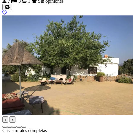
7
3
1
Sin opiniones
‹
›
Casas rurales completas