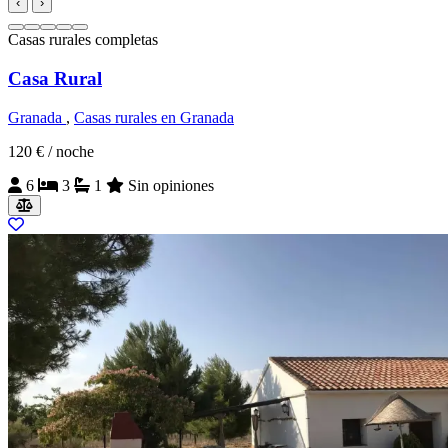
‹
›
Casas rurales completas
Casa Rural
Granada
,
Casas rurales en Granada
120 €
/ noche
6
3
1
Sin opiniones