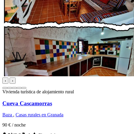
‹
›
Vivienda turística de alojamiento rural
Cueva Cascamorras
Baza
,
Casas rurales en Granada
90 €
/ noche