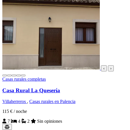
‹
›
Casas rurales completas
Casa Rural La Quesería
Villaherreros
,
Casas rurales en Palencia
115 €
/ noche
7
4
2
Sin opiniones