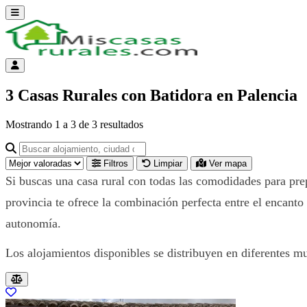
Abrir menú
Menú de cuenta
3 Casas Rurales con Batidora en Palencia
Mostrando
1
a
3
de
3
resultados
Buscar alojamiento, ciudad o provincia para ir a su página
Filtros
Limpiar
Ver mapa
Si buscas una casa rural con todas las comodidades para prep
provincia te ofrece la combinación perfecta entre el encanto d
autonomía.
Los alojamientos disponibles se distribuyen en diferentes m
Resultados del listado