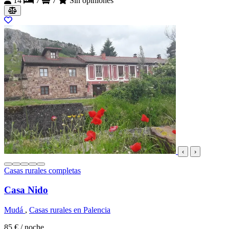
14
7
7
Sin opiniones
‹
›
Casas rurales completas
Casa Nido
Mudá
,
Casas rurales en Palencia
85 €
/ noche