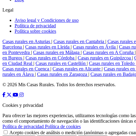
Legal
Aviso legal y Condiciones de uso
Política de privacidad
Política sobre cookies
Casas rurales en Asturias
|
Casas rurales en Cantabria
|
Casas rurales 
Barcelona
|
Casas rurales en Lleida
|
Casas rurales en Ávila
|
Casas ru
en Pontevedra
|
Casas rurales en Málaga
|
Casas rurales en A Coruña
|
en Burgos
|
Casas rurales en Córdoba
|
Casas rurales en Guipúzcoa
|
en Ciudad Real
|
Casas rurales en Castellón
|
Casas rurales en Toledo
Casas rurales en Cuenca
|
Casas rurales en Alicante
|
Casas rurales e
rurales en Álava
|
Casas rurales en Zaragoza
|
Casas rurales en Badaj
© 2026 Mis Casas Rurales. Todos los derechos reservados.
Cookies y privacidad
Para ofrecer las mejores experiencias, utilizamos tecnologías como las
como el comportamiento de navegación o las identificaciones únicas en e
Política de privacidad
Política de cookies
Acepto cookies de análisis o medición (anónimas o agregadas cuan