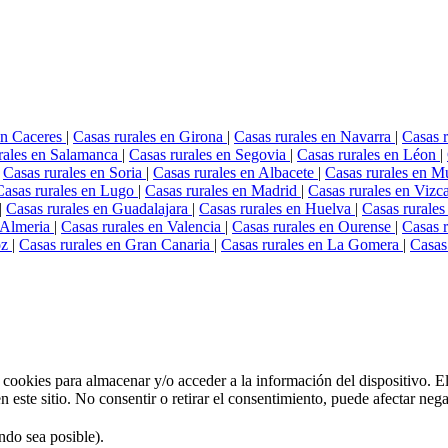
en Caceres
|
Casas rurales en Girona
|
Casas rurales en Navarra
|
Casas r
rales en Salamanca
|
Casas rurales en Segovia
|
Casas rurales en Léon
|
Casas rurales en Soria
|
Casas rurales en Albacete
|
Casas rurales en M
Casas rurales en Lugo
|
Casas rurales en Madrid
|
Casas rurales en Viz
|
Casas rurales en Guadalajara
|
Casas rurales en Huelva
|
Casas rurales
n Almeria
|
Casas rurales en Valencia
|
Casas rurales en Ourense
|
Casas r
oz
|
Casas rurales en Gran Canaria
|
Casas rurales en La Gomera
|
Casas
 cookies para almacenar y/o acceder a la información del dispositivo. E
ste sitio. No consentir o retirar el consentimiento, puede afectar negat
do sea posible).