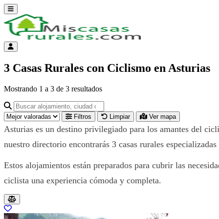
Abrir menú
Menú de cuenta
3 Casas Rurales con Ciclismo en Asturias
Mostrando
1
a
3
de
3
resultados
Buscar alojamiento, ciudad o provincia para ir a su página
Filtros
Limpiar
Ver mapa
Asturias es un destino privilegiado para los amantes del cic
nuestro directorio encontrarás 3 casas rurales especializadas 
Estos alojamientos están preparados para cubrir las necesida
ciclista una experiencia cómoda y completa.
Resultados del listado