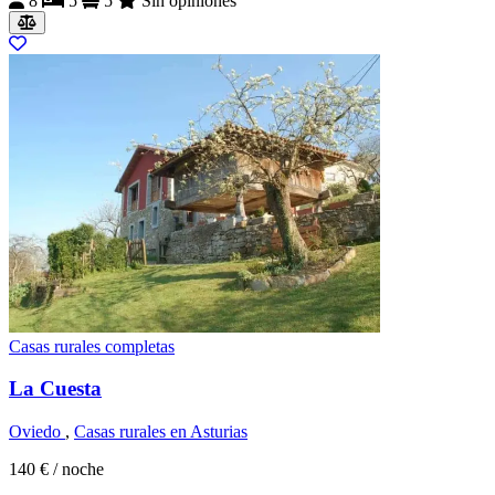
8
5
5
Sin opiniones
Casas rurales completas
La Cuesta
Oviedo
,
Casas rurales en Asturias
140 €
/ noche