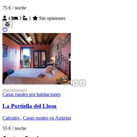
75 €
/ noche
4
3
1
Sin opiniones
‹
›
Casas rurales por habitaciones
La Portiella del Llosu
Cabrales
,
Casas rurales en Asturias
55 €
/ noche