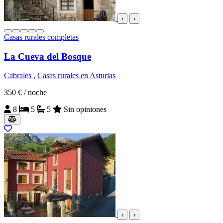
‹
›
Casas rurales completas
La Cueva del Bosque
Cabrales
,
Casas rurales en Asturias
350 €
/ noche
8
5
5
Sin opiniones
‹
›