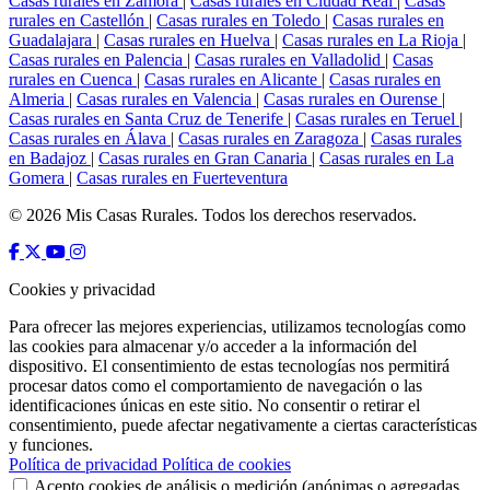
Casas rurales en Zamora
|
Casas rurales en Ciudad Real
|
Casas
rurales en Castellón
|
Casas rurales en Toledo
|
Casas rurales en
Guadalajara
|
Casas rurales en Huelva
|
Casas rurales en La Rioja
|
Casas rurales en Palencia
|
Casas rurales en Valladolid
|
Casas
rurales en Cuenca
|
Casas rurales en Alicante
|
Casas rurales en
Almeria
|
Casas rurales en Valencia
|
Casas rurales en Ourense
|
Casas rurales en Santa Cruz de Tenerife
|
Casas rurales en Teruel
|
Casas rurales en Álava
|
Casas rurales en Zaragoza
|
Casas rurales
en Badajoz
|
Casas rurales en Gran Canaria
|
Casas rurales en La
Gomera
|
Casas rurales en Fuerteventura
© 2026 Mis Casas Rurales. Todos los derechos reservados.
Cookies y privacidad
Para ofrecer las mejores experiencias, utilizamos tecnologías como
las cookies para almacenar y/o acceder a la información del
dispositivo. El consentimiento de estas tecnologías nos permitirá
procesar datos como el comportamiento de navegación o las
identificaciones únicas en este sitio. No consentir o retirar el
consentimiento, puede afectar negativamente a ciertas características
y funciones.
Política de privacidad
Política de cookies
Acepto cookies de análisis o medición (anónimas o agregadas