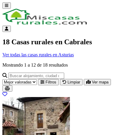
Abrir menú
Menú de cuenta
18 Casas rurales en Cabrales
Ver todas las casas rurales en Asturias
Mostrando
1
a
12
de
18
resultados
Buscar alojamiento, ciudad o provincia para ir a su página
Filtros
Limpiar
Ver mapa
Resultados del listado