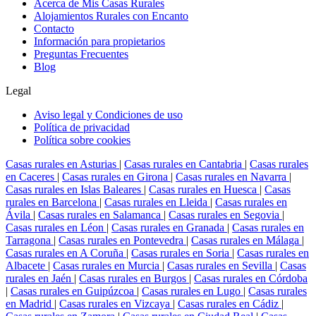
Acerca de Mis Casas Rurales
Alojamientos Rurales con Encanto
Contacto
Información para propietarios
Preguntas Frecuentes
Blog
Legal
Aviso legal y Condiciones de uso
Política de privacidad
Política sobre cookies
Casas rurales en Asturias
|
Casas rurales en Cantabria
|
Casas rurales
en Caceres
|
Casas rurales en Girona
|
Casas rurales en Navarra
|
Casas rurales en Islas Baleares
|
Casas rurales en Huesca
|
Casas
rurales en Barcelona
|
Casas rurales en Lleida
|
Casas rurales en
Ávila
|
Casas rurales en Salamanca
|
Casas rurales en Segovia
|
Casas rurales en Léon
|
Casas rurales en Granada
|
Casas rurales en
Tarragona
|
Casas rurales en Pontevedra
|
Casas rurales en Málaga
|
Casas rurales en A Coruña
|
Casas rurales en Soria
|
Casas rurales en
Albacete
|
Casas rurales en Murcia
|
Casas rurales en Sevilla
|
Casas
rurales en Jaén
|
Casas rurales en Burgos
|
Casas rurales en Córdoba
|
Casas rurales en Guipúzcoa
|
Casas rurales en Lugo
|
Casas rurales
en Madrid
|
Casas rurales en Vizcaya
|
Casas rurales en Cádiz
|