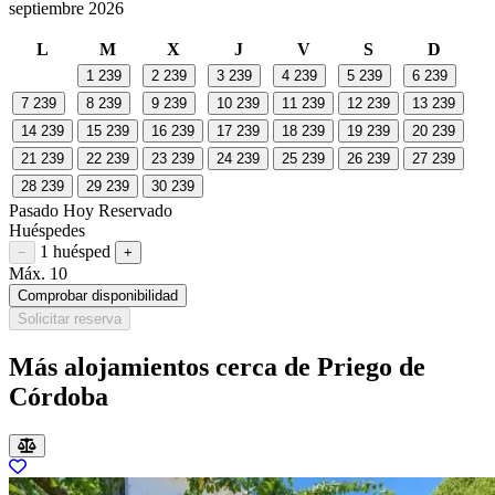
septiembre 2026
L
M
X
J
V
S
D
1
239
2
239
3
239
4
239
5
239
6
239
7
239
8
239
9
239
10
239
11
239
12
239
13
239
14
239
15
239
16
239
17
239
18
239
19
239
20
239
21
239
22
239
23
239
24
239
25
239
26
239
27
239
28
239
29
239
30
239
Pasado
Hoy
Reservado
Huéspedes
1 huésped
Restar huésped
Sumar huésped
−
+
Máx. 10
Comprobar disponibilidad
Solicitar reserva
Más alojamientos cerca de Priego de
Córdoba