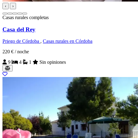
‹
›
Casas rurales completas
Casa del Rey
Priego de Córdoba
,
Casas rurales en Córdoba
220 €
/ noche
9
4
1
Sin opiniones