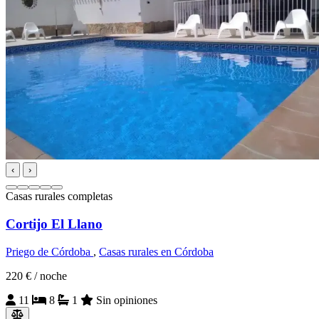
‹
›
Casas rurales completas
Cortijo El Llano
Priego de Córdoba
,
Casas rurales en Córdoba
220 €
/ noche
11
8
1
Sin opiniones