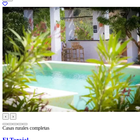
‹
›
Casas rurales completas
El Tarajal