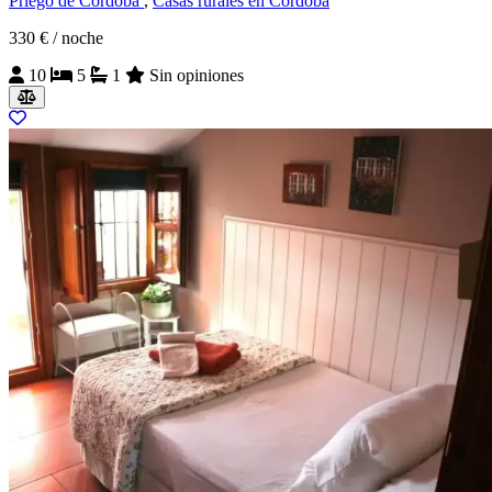
Priego de Córdoba
,
Casas rurales en Córdoba
330 €
/ noche
10
5
1
Sin opiniones