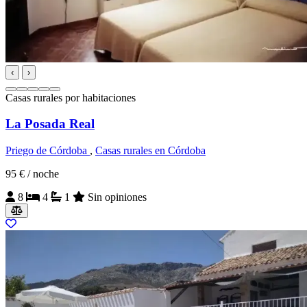
‹
›
Casas rurales por habitaciones
La Posada Real
Priego de Córdoba
,
Casas rurales en Córdoba
95 €
/ noche
8
4
1
Sin opiniones