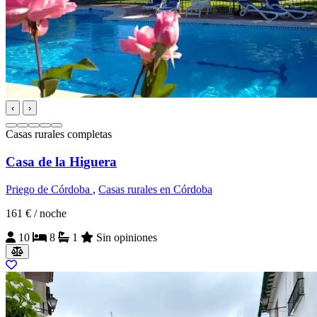
‹
›
Casas rurales completas
Casa de la Higuera
Priego de Córdoba
,
Casas rurales en Córdoba
161 €
/ noche
10
8
1
Sin opiniones