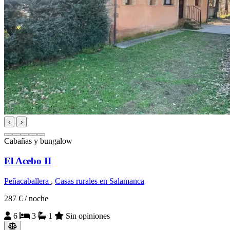
‹
›
Cabañas y bungalow
El Acebo II
Peñacaballera
,
Casas rurales en Salamanca
287 €
/ noche
6
3
1
Sin opiniones