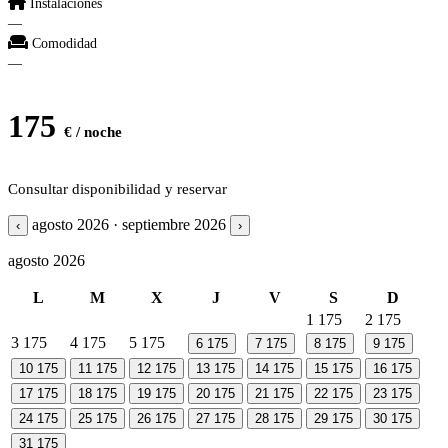
Instalaciones
—
Comodidad
—
175
€ / noche
Consultar disponibilidad y reservar
agosto 2026 · septiembre 2026
‹
›
agosto 2026
L
M
X
J
V
S
D
1
175
2
175
3
175
4
175
5
175
6
175
7
175
8
175
9
175
10
175
11
175
12
175
13
175
14
175
15
175
16
175
17
175
18
175
19
175
20
175
21
175
22
175
23
175
24
175
25
175
26
175
27
175
28
175
29
175
30
175
31
175