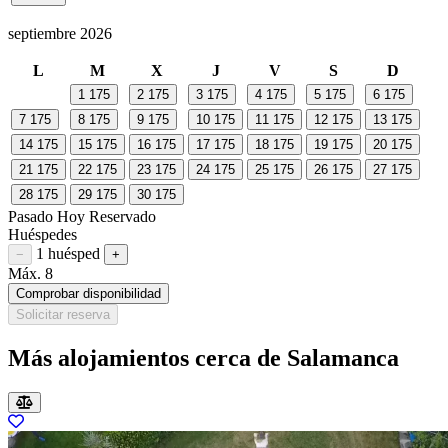
septiembre 2026
L
M
X
J
V
S
D
1
175
2
175
3
175
4
175
5
175
6
175
7
175
8
175
9
175
10
175
11
175
12
175
13
175
14
175
15
175
16
175
17
175
18
175
19
175
20
175
21
175
22
175
23
175
24
175
25
175
26
175
27
175
28
175
29
175
30
175
Pasado
Hoy
Reservado
Huéspedes
1 huésped
Restar huésped
Sumar huésped
−
+
Máx. 8
Comprobar disponibilidad
Solicitar reserva
Más alojamientos cerca de Salamanca