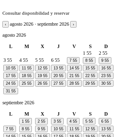
Consultar disponibilidad y reservar
agosto 2026 · septiembre 2026
‹
›
agosto 2026
L
M
X
J
V
S
D
1
55
2
55
3
55
4
55
5
55
6
55
7
55
8
55
9
55
10
55
11
55
12
55
13
55
14
55
15
55
16
55
17
55
18
55
19
55
20
55
21
55
22
55
23
55
24
55
25
55
26
55
27
55
28
55
29
55
30
55
31
55
septiembre 2026
L
M
X
J
V
S
D
1
55
2
55
3
55
4
55
5
55
6
55
7
55
8
55
9
55
10
55
11
55
12
55
13
55
14
55
15
55
16
55
17
55
18
55
19
55
20
55