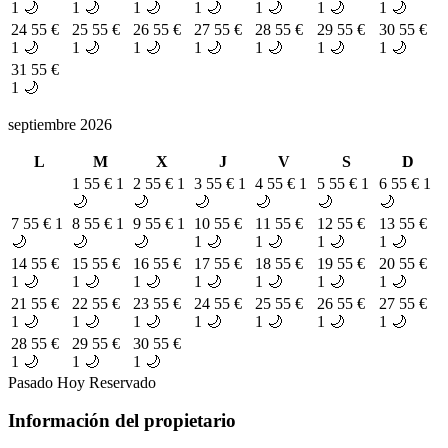
1 🌙
1 🌙
1 🌙
1 🌙
1 🌙
1 🌙
1 🌙
24
55 €
25
55 €
26
55 €
27
55 €
28
55 €
29
55 €
30
55 €
1 🌙
1 🌙
1 🌙
1 🌙
1 🌙
1 🌙
1 🌙
31
55 €
1 🌙
septiembre 2026
L
M
X
J
V
S
D
1
55 €
1
2
55 €
1
3
55 €
1
4
55 €
1
5
55 €
1
6
55 €
1
🌙
🌙
🌙
🌙
🌙
🌙
7
55 €
1
8
55 €
1
9
55 €
1
10
55 €
11
55 €
12
55 €
13
55 €
🌙
🌙
🌙
1 🌙
1 🌙
1 🌙
1 🌙
14
55 €
15
55 €
16
55 €
17
55 €
18
55 €
19
55 €
20
55 €
1 🌙
1 🌙
1 🌙
1 🌙
1 🌙
1 🌙
1 🌙
21
55 €
22
55 €
23
55 €
24
55 €
25
55 €
26
55 €
27
55 €
1 🌙
1 🌙
1 🌙
1 🌙
1 🌙
1 🌙
1 🌙
28
55 €
29
55 €
30
55 €
1 🌙
1 🌙
1 🌙
Pasado
Hoy
Reservado
Información del propietario