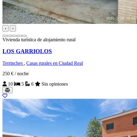
‹
›
Vivienda turística de alojamiento rural
LOS GARRIOLOS
Terrinches
,
Casas rurales en Ciudad Real
250 €
/ noche
10
5
6
Sin opiniones