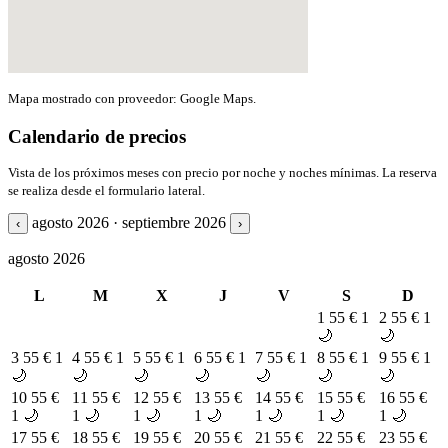
Mapa mostrado con proveedor: Google Maps.
Calendario de precios
Vista de los próximos meses con precio por noche y noches mínimas. La reserva
se realiza desde el formulario lateral.
agosto 2026 · septiembre 2026
‹
›
agosto 2026
L
M
X
J
V
S
D
1
55 €
1
2
55 €
1
🌙
🌙
3
55 €
1
4
55 €
1
5
55 €
1
6
55 €
1
7
55 €
1
8
55 €
1
9
55 €
1
🌙
🌙
🌙
🌙
🌙
🌙
🌙
10
55 €
11
55 €
12
55 €
13
55 €
14
55 €
15
55 €
16
55 €
1 🌙
1 🌙
1 🌙
1 🌙
1 🌙
1 🌙
1 🌙
17
55 €
18
55 €
19
55 €
20
55 €
21
55 €
22
55 €
23
55 €