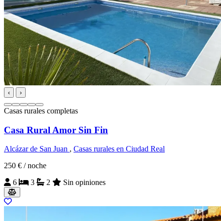
‹
›
Casas rurales completas
Casa Rural Amor Sin Fin
Alcázar de San Juan
,
Casas rurales en Ciudad Real
250 €
/ noche
6
3
2
Sin opiniones