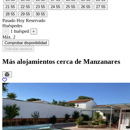
21
55
22
55
23
55
24
55
25
55
26
55
27
55
28
55
29
55
30
55
Pasado
Hoy
Reservado
Huéspedes
1 huésped
Restar huésped
Sumar huésped
−
+
Máx. 2
Comprobar disponibilidad
Solicitar reserva
Más alojamientos cerca de Manzanares