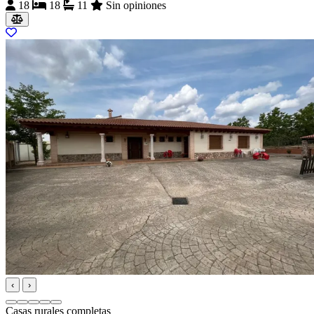
18
18
11
Sin opiniones
‹
›
Casas rurales completas