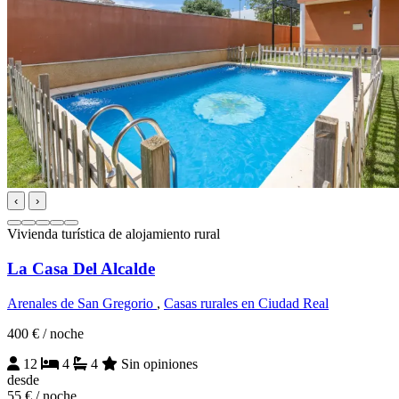
‹
›
Vivienda turística de alojamiento rural
La Casa Del Alcalde
Arenales de San Gregorio
,
Casas rurales en Ciudad Real
400 €
/ noche
12
4
4
Sin opiniones
desde
55 €
/ noche