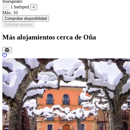
Huéspedes
1 huésped
Restar huésped
Sumar huésped
−
+
Máx. 10
Comprobar disponibilidad
Solicitar reserva
Más alojamientos cerca de Oña