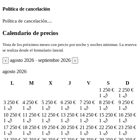
Política de cancelación
Política de cancelación....
Calendario de precios
Vista de los próximos meses con precio por noche y noches mínimas. La reserva
se realiza desde el formulario lateral.
agosto 2026 · septiembre 2026
‹
›
agosto 2026
L
M
X
J
V
S
D
1
250 €
2
250 €
1 🌙
1 🌙
3
250 €
4
250 €
5
250 €
6
250 €
7
250 €
8
250 €
9
250 €
1 🌙
1 🌙
1 🌙
1 🌙
1 🌙
1 🌙
1 🌙
10
250 €
11
250 €
12
250 €
13
250 €
14
250 €
15
250 €
16
250 €
1 🌙
1 🌙
1 🌙
1 🌙
1 🌙
1 🌙
1 🌙
17
250 €
18
250 €
19
250 €
20
250 €
21
250 €
22
250 €
23
250 €
1 🌙
1 🌙
1 🌙
1 🌙
1 🌙
1 🌙
1 🌙
24
250 €
25
250 €
26
250 €
27
250 €
28
250 €
29
250 €
30
250 €