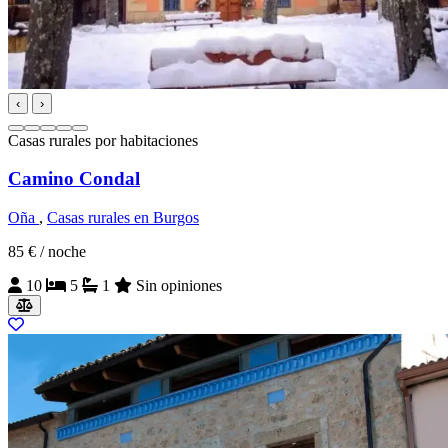
‹
›
Casas rurales por habitaciones
Camino Condal
Oña
,
Casas rurales en Burgos
85 €
/ noche
10
5
1
Sin opiniones