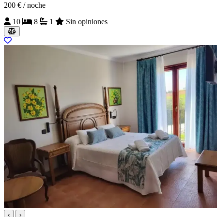
200 €
/ noche
10
8
1
Sin opiniones
‹
›