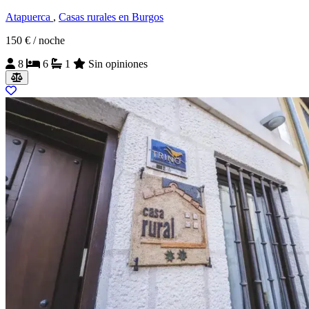
Atapuerca
,
Casas rurales en Burgos
150 €
/ noche
8
6
1
Sin opiniones