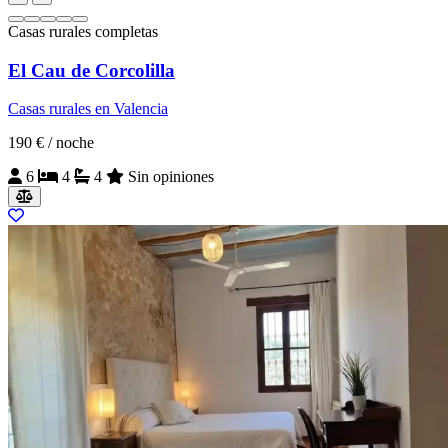
Casas rurales completas
El Cau de Corcolilla
Casas rurales en Valencia
190 €
/ noche
6
4
4
Sin opiniones