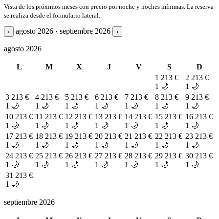
Vista de los próximos meses con precio por noche y noches mínimas. La reserva
se realiza desde el formulario lateral.
agosto 2026 · septiembre 2026
‹
›
agosto 2026
L
M
X
J
V
S
D
1
213 €
2
213 €
1 🌙
1 🌙
3
213 €
4
213 €
5
213 €
6
213 €
7
213 €
8
213 €
9
213 €
1 🌙
1 🌙
1 🌙
1 🌙
1 🌙
1 🌙
1 🌙
10
213 €
11
213 €
12
213 €
13
213 €
14
213 €
15
213 €
16
213 €
1 🌙
1 🌙
1 🌙
1 🌙
1 🌙
1 🌙
1 🌙
17
213 €
18
213 €
19
213 €
20
213 €
21
213 €
22
213 €
23
213 €
1 🌙
1 🌙
1 🌙
1 🌙
1 🌙
1 🌙
1 🌙
24
213 €
25
213 €
26
213 €
27
213 €
28
213 €
29
213 €
30
213 €
1 🌙
1 🌙
1 🌙
1 🌙
1 🌙
1 🌙
1 🌙
31
213 €
1 🌙
septiembre 2026