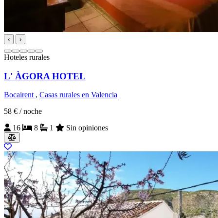
‹
›
Hoteles rurales
L' ÀGORA HOTEL
Bocairent
,
Casas rurales en Valencia
58 €
/ noche
16
8
1
Sin opiniones