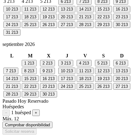
3
213
4
213
5
213
6
213
7
213
8
213
9
213
10
213
11
213
12
213
13
213
14
213
15
213
16
213
17
213
18
213
19
213
20
213
21
213
22
213
23
213
24
213
25
213
26
213
27
213
28
213
29
213
30
213
31
213
septiembre 2026
L
M
X
J
V
S
D
1
213
2
213
3
213
4
213
5
213
6
213
7
213
8
213
9
213
10
213
11
213
12
213
13
213
14
213
15
213
16
213
17
213
18
213
19
213
20
213
21
213
22
213
23
213
24
213
25
213
26
213
27
213
28
213
29
213
30
213
Pasado
Hoy
Reservado
Huéspedes
1 huésped
Restar huésped
Sumar huésped
−
+
Máx. 12
Comprobar disponibilidad
Solicitar reserva