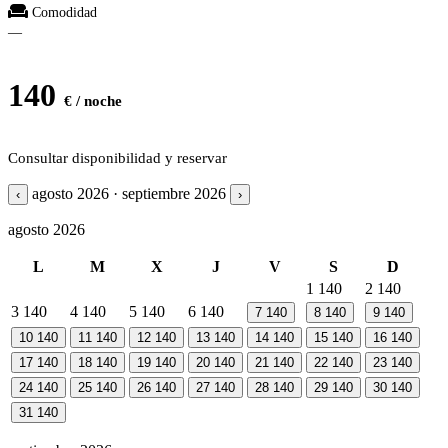
Comodidad
—
140
€ / noche
Consultar disponibilidad y reservar
agosto 2026 · septiembre 2026
‹
›
agosto 2026
L
M
X
J
V
S
D
1
140
2
140
3
140
4
140
5
140
6
140
7
140
8
140
9
140
10
140
11
140
12
140
13
140
14
140
15
140
16
140
17
140
18
140
19
140
20
140
21
140
22
140
23
140
24
140
25
140
26
140
27
140
28
140
29
140
30
140
31
140