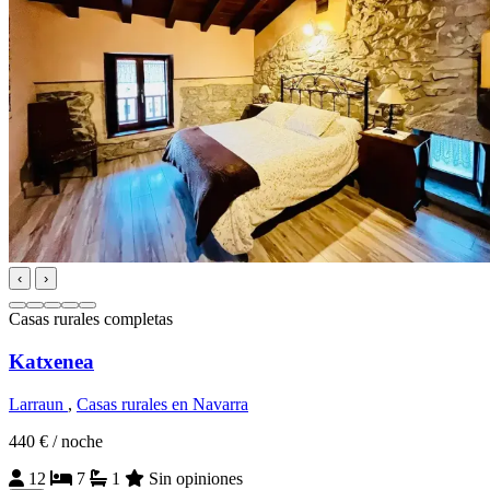
‹
›
Casas rurales completas
Katxenea
Larraun
,
Casas rurales en Navarra
440 €
/ noche
12
7
1
Sin opiniones