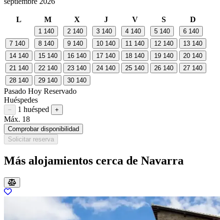
septiembre 2026
L
M
X
J
V
S
D
1
140
2
140
3
140
4
140
5
140
6
140
7
140
8
140
9
140
10
140
11
140
12
140
13
140
14
140
15
140
16
140
17
140
18
140
19
140
20
140
21
140
22
140
23
140
24
140
25
140
26
140
27
140
28
140
29
140
30
140
Pasado
Hoy
Reservado
Huéspedes
1 huésped
Restar huésped
Sumar huésped
−
+
Máx. 18
Comprobar disponibilidad
Solicitar reserva
Más alojamientos cerca de Navarra