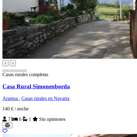
‹
›
Casas rurales completas
Casa Rural Simonenborda
Arantza
,
Casas rurales en Navarra
140 €
/ noche
7
6
1
Sin opiniones