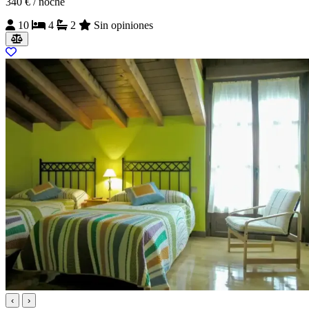
340 €
/ noche
10
4
2
Sin opiniones
‹
›