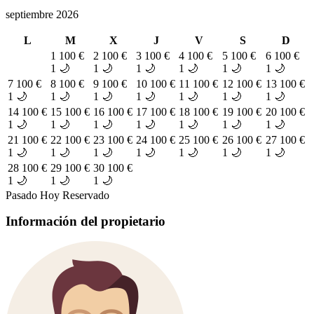
septiembre 2026
L
M
X
J
V
S
D
1
100 €
2
100 €
3
100 €
4
100 €
5
100 €
6
100 €
1 🌙
1 🌙
1 🌙
1 🌙
1 🌙
1 🌙
7
100 €
8
100 €
9
100 €
10
100 €
11
100 €
12
100 €
13
100 €
1 🌙
1 🌙
1 🌙
1 🌙
1 🌙
1 🌙
1 🌙
14
100 €
15
100 €
16
100 €
17
100 €
18
100 €
19
100 €
20
100 €
1 🌙
1 🌙
1 🌙
1 🌙
1 🌙
1 🌙
1 🌙
21
100 €
22
100 €
23
100 €
24
100 €
25
100 €
26
100 €
27
100 €
1 🌙
1 🌙
1 🌙
1 🌙
1 🌙
1 🌙
1 🌙
28
100 €
29
100 €
30
100 €
1 🌙
1 🌙
1 🌙
Pasado
Hoy
Reservado
Información del propietario