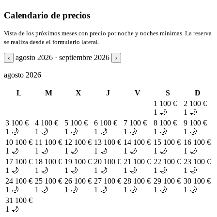
Calendario de precios
Vista de los próximos meses con precio por noche y noches mínimas. La reserva
se realiza desde el formulario lateral.
agosto 2026 · septiembre 2026
‹
›
agosto 2026
L
M
X
J
V
S
D
1
100 €
2
100 €
1 🌙
1 🌙
3
100 €
4
100 €
5
100 €
6
100 €
7
100 €
8
100 €
9
100 €
1 🌙
1 🌙
1 🌙
1 🌙
1 🌙
1 🌙
1 🌙
10
100 €
11
100 €
12
100 €
13
100 €
14
100 €
15
100 €
16
100 €
1 🌙
1 🌙
1 🌙
1 🌙
1 🌙
1 🌙
1 🌙
17
100 €
18
100 €
19
100 €
20
100 €
21
100 €
22
100 €
23
100 €
1 🌙
1 🌙
1 🌙
1 🌙
1 🌙
1 🌙
1 🌙
24
100 €
25
100 €
26
100 €
27
100 €
28
100 €
29
100 €
30
100 €
1 🌙
1 🌙
1 🌙
1 🌙
1 🌙
1 🌙
1 🌙
31
100 €
1 🌙