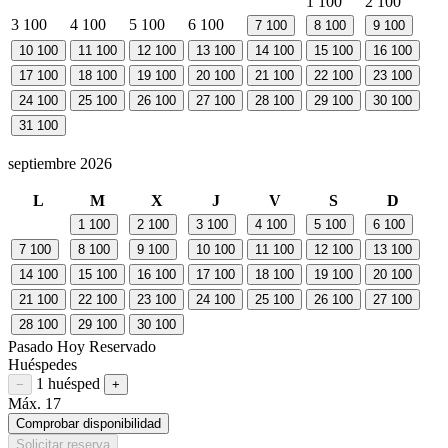
1
100
2
100
3
100
4
100
5
100
6
100
7
100
8
100
9
100
10
100
11
100
12
100
13
100
14
100
15
100
16
100
17
100
18
100
19
100
20
100
21
100
22
100
23
100
24
100
25
100
26
100
27
100
28
100
29
100
30
100
31
100
septiembre 2026
L
M
X
J
V
S
D
1
100
2
100
3
100
4
100
5
100
6
100
7
100
8
100
9
100
10
100
11
100
12
100
13
100
14
100
15
100
16
100
17
100
18
100
19
100
20
100
21
100
22
100
23
100
24
100
25
100
26
100
27
100
28
100
29
100
30
100
Pasado
Hoy
Reservado
Huéspedes
1 huésped
Restar huésped
Sumar huésped
−
+
Máx. 17
Comprobar disponibilidad
Solicitar reserva