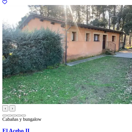
‹
›
Cabañas y bungalow
El Acebo II