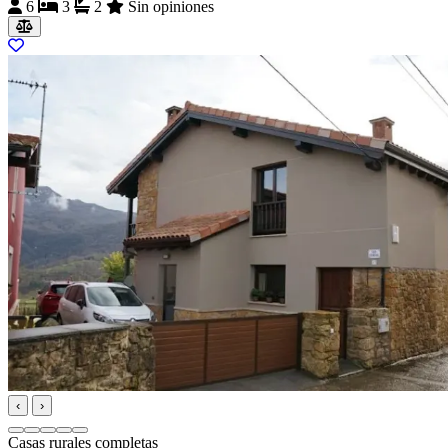
6
3
2
Sin opiniones
‹
›
Casas rurales completas