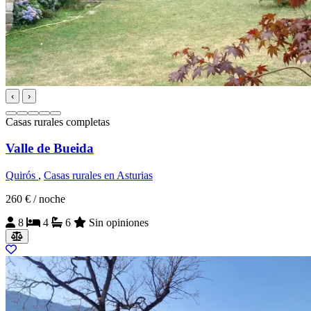
‹
›
Casas rurales completas
Valle de Bueida
Quirós
,
Casas rurales en Asturias
260 €
/ noche
8
4
6
Sin opiniones