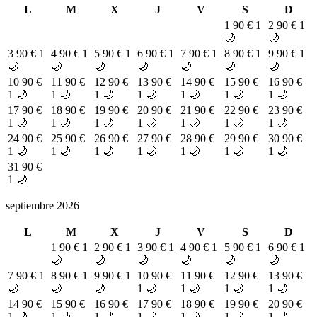
L
M
X
J
V
S
D
1
90 €
1
2
90 €
1
🌙
🌙
3
90 €
1
4
90 €
1
5
90 €
1
6
90 €
1
7
90 €
1
8
90 €
1
9
90 €
1
🌙
🌙
🌙
🌙
🌙
🌙
🌙
10
90 €
11
90 €
12
90 €
13
90 €
14
90 €
15
90 €
16
90 €
1 🌙
1 🌙
1 🌙
1 🌙
1 🌙
1 🌙
1 🌙
17
90 €
18
90 €
19
90 €
20
90 €
21
90 €
22
90 €
23
90 €
1 🌙
1 🌙
1 🌙
1 🌙
1 🌙
1 🌙
1 🌙
24
90 €
25
90 €
26
90 €
27
90 €
28
90 €
29
90 €
30
90 €
1 🌙
1 🌙
1 🌙
1 🌙
1 🌙
1 🌙
1 🌙
31
90 €
1 🌙
septiembre 2026
L
M
X
J
V
S
D
1
90 €
1
2
90 €
1
3
90 €
1
4
90 €
1
5
90 €
1
6
90 €
1
🌙
🌙
🌙
🌙
🌙
🌙
7
90 €
1
8
90 €
1
9
90 €
1
10
90 €
11
90 €
12
90 €
13
90 €
🌙
🌙
🌙
1 🌙
1 🌙
1 🌙
1 🌙
14
90 €
15
90 €
16
90 €
17
90 €
18
90 €
19
90 €
20
90 €
1 🌙
1 🌙
1 🌙
1 🌙
1 🌙
1 🌙
1 🌙