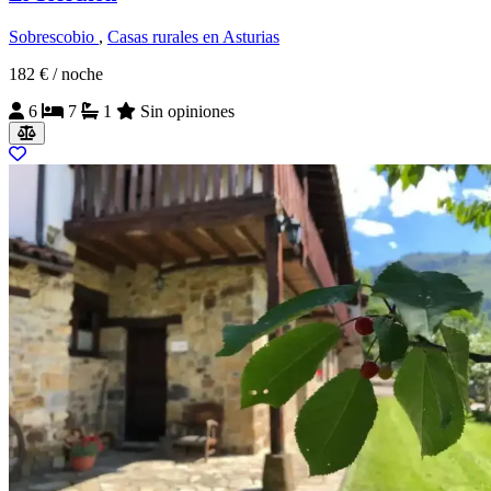
Sobrescobio
,
Casas rurales en Asturias
182 €
/ noche
6
7
1
Sin opiniones