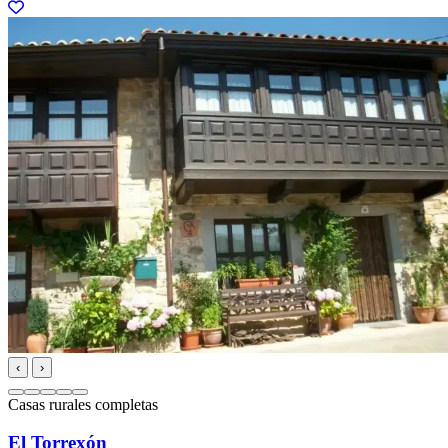
‹
›
Casas rurales completas
El Torrexón