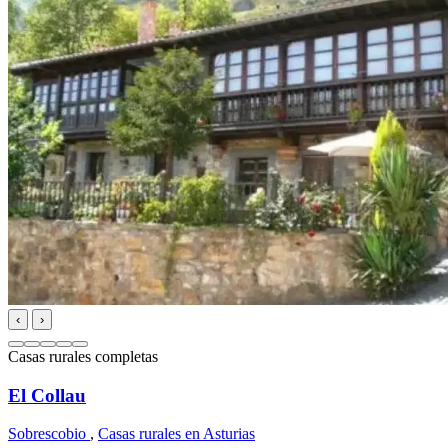
‹
›
Casas rurales completas
El Collau
Sobrescobio
,
Casas rurales en Asturias