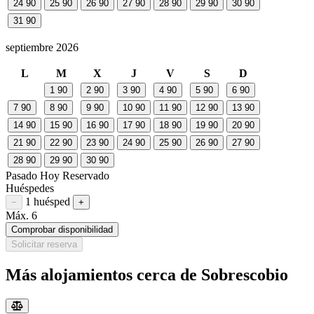
24
90
25
90
26
90
27
90
28
90
29
90
30
90
31
90
septiembre 2026
L
M
X
J
V
S
D
1
90
2
90
3
90
4
90
5
90
6
90
7
90
8
90
9
90
10
90
11
90
12
90
13
90
14
90
15
90
16
90
17
90
18
90
19
90
20
90
21
90
22
90
23
90
24
90
25
90
26
90
27
90
28
90
29
90
30
90
Pasado
Hoy
Reservado
Huéspedes
1 huésped
Restar huésped
Sumar huésped
−
+
Máx. 6
Comprobar disponibilidad
Solicitar reserva
Más alojamientos cerca de Sobrescobio