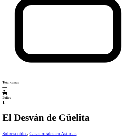
Total camas
—
Baños
1
El Desván de Güelita
Sobrescobio
,
Casas rurales en Asturias