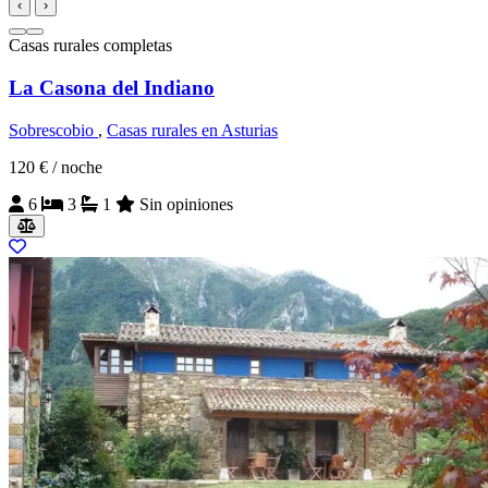
‹
›
Casas rurales completas
La Casona del Indiano
Sobrescobio
,
Casas rurales en Asturias
120 €
/ noche
6
3
1
Sin opiniones